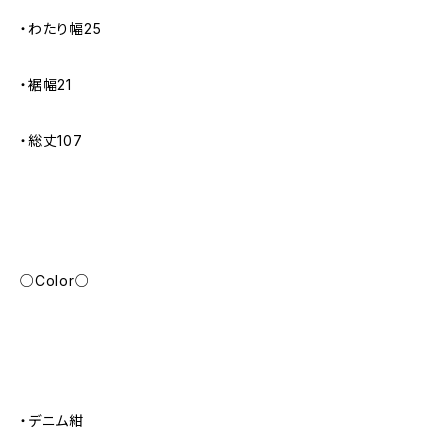
・わたり幅25
・裾幅21
・総丈107
○Color○
・デニム紺