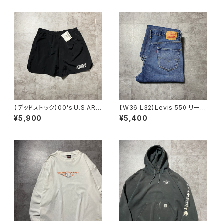
6 カーキグリーン Tシャツ
【デッドストック】00's U.S.ARM
【W36 L32】Levis 550 リーバ
Y アメリカ陸軍 ミリタリー ナ
イス ジッパーフライ バギ
¥5,900
¥5,400
イロンショーツ トレーニングパ
ー テーパード 140周年 デ
ンツ
ニムパンツ ジーンズ