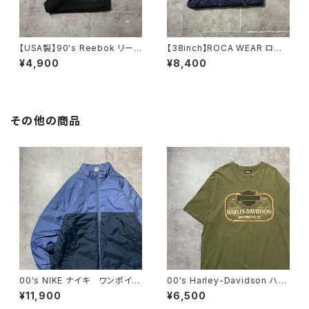
【USA製】90's Reebok リー
【38inch】ROCA WEAR ロカ
ボック ベクターロゴ ラベ
ウェア ジッパーフライ 濃
¥4,900
¥8,400
ル ブラック 薄手 スウェット
紺 バギーデニムパンツ ジー
パンツ
ンズ
その他の商品
00's NIKE ナイキ ワンポイン
00's Harley-Davidson ハー
ト ラベルロゴ バイカラー
レーダビッドソン 両面プリン
¥11,900
¥6,500
中綿 ナイロンジャケット
ト イーグル コピーライト200