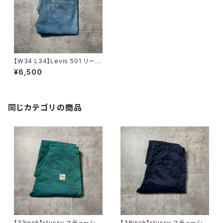
【W34 L34】Levis 501 リーバ
イ ボタンフライ メキシコ製
¥6,500
デニムパンツ ジーンズ
同じカテゴリの商品
【32inch】stussy ステューシ
【38inch】stussy ステューシ