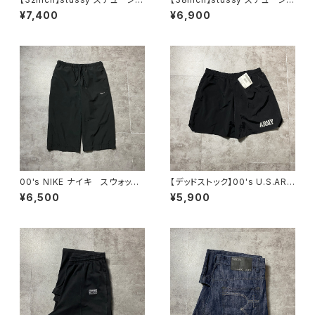
ー ジッパーフライ グリー
ー ジッパーフライ SSリン
¥7,400
¥6,900
ン ダブルニー ワークパンツ
ク 刺繍ロゴ ネイビー クロ
ップド丈 ワークパンツ
00's NIKE ナイキ スウォッシ
【デッドストック】00's U.S.ARM
ュ 刺繍ロゴ クロップド丈
Y アメリカ陸軍 ミリタリー ナ
¥6,500
¥5,900
ブラック 黒 ナイロンショー
イロンショーツ トレーニングパ
ツ ハーフパンツ
ンツ