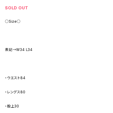
SOLD OUT
○Size○
表記→W34 L34
・ウエスト84
・レングス80
・股上30