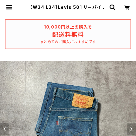
【W34 L34】Levis 501 リーバイ
ボタンフライ メキシコ製 デニムパ
ンツ ジーンズ | used_clothing_
katharsis
10,000円以上の購入で
配送料無料
まとめてのご購入がおすすめです