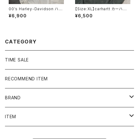
00's Harley-Davidson ハー
【Size:XL】carhartt カーハー
レーダビッドソン スカル セン
ト 刺繍企業ロゴ アームプリ
¥6,900
¥6,500
ター刺繍ロゴ ホワイト 白
ント グッドダメージ ダークグ
Tシャツ ロンT
レー スウェット パーカー
CATEGORY
TIME SALE
RECOMMEND ITEM
BRAND
NIKE
ITEM
stussy
Long Sleeve Tee