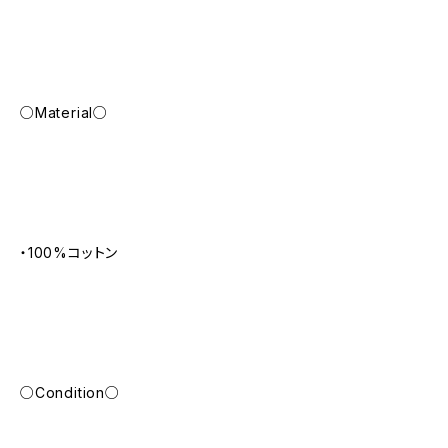
○Material○
・100%コットン
○Condition○