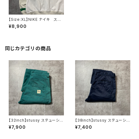
【Size:XL】NIKE ナイキ スウ
ォッシュ 刺繍ワンポイント バ
¥8,900
ック刺繍 ジップスウェット ノ
ーカラー ジャージ トラックジ
ャケット
同じカテゴリの商品
【32inch】stussy ステューシ
【38inch】stussy ステューシ
ー ジッパーフライ グリー
ー ジッパーフライ SSリン
¥7,900
¥7,400
ン ダブルニー ワークパンツ
ク 刺繍ロゴ ネイビー クロ
ップド丈 ワークパンツ