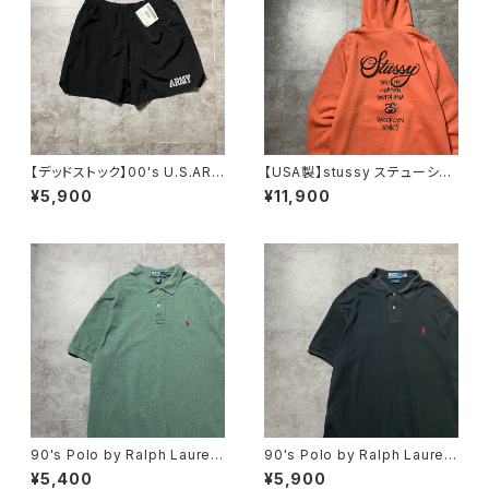
【デッドストック】00's U.S.ARM
【USA製】stussy ステューシ
Y アメリカ陸軍 ミリタリー ナ
ー ワールドツアー バックプリ
¥5,900
¥11,900
イロンショーツ トレーニングパ
ント オレンジ スウェット パ
ンツ
ーカー フーディ
90's Polo by Ralph Lauren
90's Polo by Ralph Lauren
ポロバイラルフローレン 刺繍
ポロバイラルフローレン 刺繍
¥5,400
¥5,900
ワンポイント ポニー グリー
ワンポイント ポニー ブラッ