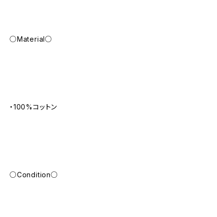
○Material○
・100%コットン
○Condition○