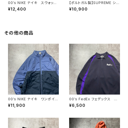
00's NIKE ナイキ スウォッシ
【ポルトガル製】SUPREME シュ
ュ 刺繍ワンポイント フード
プリーム 刺繍ワンポイント
¥12,400
¥10,900
刺繍 ドローコード ブラッ
グリーン Tシャツ ロンT
ク 黒 中綿 ナイロンジャケ
ット00's NIKE ナイキ スウォッ
シュ 刺繍ワンポイント フード
刺繍 ブラック 黒 中綿 ナ
その他の商品
イロンジャケット
00's NIKE ナイキ ワンポイン
00's FedEx フェデックス ハ
ト ラベルロゴ バイカラー
ーフジップ ワンポイント プリ
¥11,900
¥6,500
中綿 ナイロンジャケット
ント スウェット トレーナー