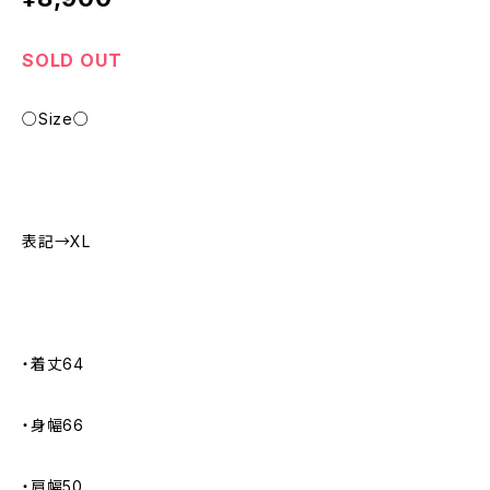
SOLD OUT
○Size○
表記→XL
・着丈64
・身幅66
・肩幅50