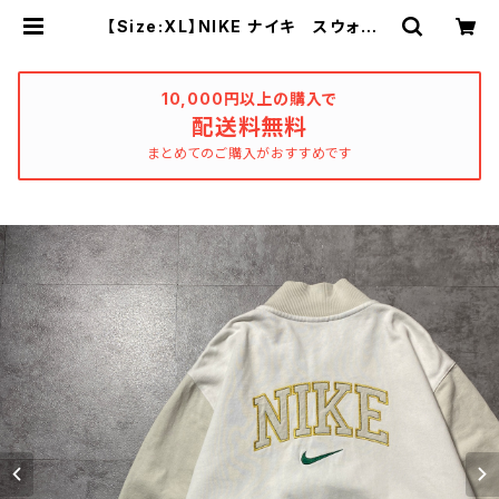
【Size:XL】NIKE ナイキ スウォッシ
ュ 刺繍ワンポイント バック刺繍
ジップスウェット ノーカラー ジャ
ージ トラックジャケット | used_cl
othing_katharsis
10,000円以上の購入で
配送料無料
まとめてのご購入がおすすめです