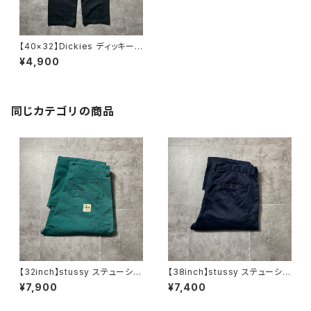
【40×32】Dickies ディッキー
ズ ジッパーフライ ダブルニ
¥4,900
ー ワイドストレート ブラッ
ク ワークパンツ
同じカテゴリの商品
【32inch】stussy ステューシ
【38inch】stussy ステューシ
ー ジッパーフライ グリー
ー ジッパーフライ SSリン
¥7,900
¥7,400
ン ダブルニー ワークパンツ
ク 刺繍ロゴ ネイビー クロ
ップド丈 ワークパンツ