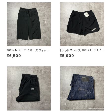
00's NIKE ナイキ スウォッシ
【デッドストック】00's U.S.ARM
ュ 刺繍ロゴ クロップド丈
Y アメリカ陸軍 ミリタリー ナ
¥6,500
¥5,900
ブラック 黒 ナイロンショー
イロンショーツ トレーニングパ
ツ ハーフパンツ
ンツ