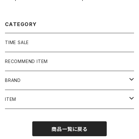
ント グッドダメージ ダークグ
中綿 ナイロンジャケット
レー スウェット パーカー
CATEGORY
TIME SALE
RECOMMEND ITEM
BRAND
NIKE
ITEM
stussy
Long Sleeve Tee
商品一覧に戻る
Supreme
Tee