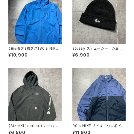
【希少80's紺タグ】80's NIKE
stussy ステューシー ショー
ナイキ 紺タグ スウォッシュ
ンフォント 刺繍ロゴ アクリル
¥10,900
¥6,900
刺繍ワンポイント スタンドカラ
100% ブラック 黒 ニット
ー ブルー コットンナイロン
帽 ニットキャップ ビーニー
プルオーバー アノラック
【Size:XL】carhartt カーハー
00's NIKE ナイキ ワンポイン
ト 刺繍企業ロゴ アームプリ
ト ラベルロゴ バイカラー
¥6,500
¥11,900