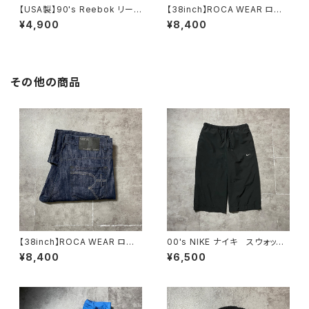
【USA製】90's Reebok リー
【38inch】ROCA WEAR ロカ
ボック ベクターロゴ ラベ
ウェア ジッパーフライ 濃
¥4,900
¥8,400
ル ブラック 薄手 スウェット
紺 バギーデニムパンツ ジー
パンツ
ンズ
その他の商品
【38inch】ROCA WEAR ロカ
00's NIKE ナイキ スウォッシ
ウェア ジッパーフライ 濃
ュ 刺繍ロゴ クロップド丈
¥8,400
¥6,500
紺 バギーデニムパンツ ジー
ブラック 黒 ナイロンショー
ンズ
ツ ハーフパンツ