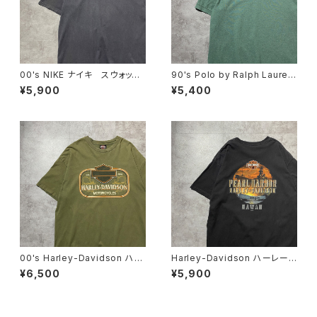
00's NIKE ナイキ スウォッシ
90's Polo by Ralph Lauren
ュ 刺繍ワンポイント チャコ
ポロバイラルフローレン 刺繍
¥5,900
¥5,400
ールグレー Tシャツ
ワンポイント ポニー グリー
ン Tシャツ ポロシャツ
00's Harley-Davidson ハー
Harley-Davidson ハーレーダ
レーダビッドソン 両面プリン
ビッドソン サンセット×船 バ
¥6,500
¥5,900
ト イーグル コピーライト200
ックプリント ブラック 黒 T
6 カーキグリーン Tシャツ
シャツ