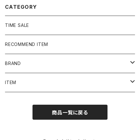
CATEGORY
TIME SALE
RECOMMEND ITEM
BRAND
NIKE
ITEM
stussy
Long Sleeve Tee
商品一覧に戻る
Supreme
Tee
Ralph Lauren/Polo Sport
Rugger shirt