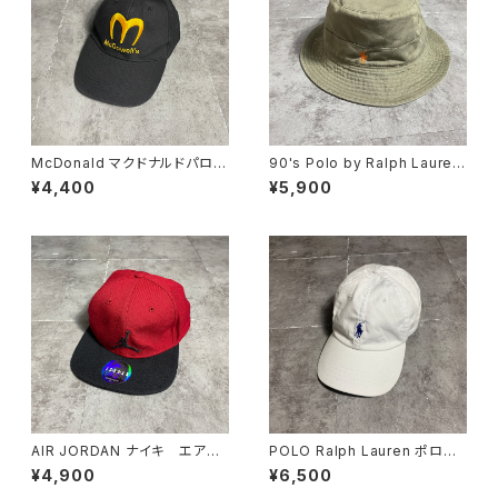
McDonald マクドナルドパロデ
90's Polo by Ralph Lauren
ィ "McDowell's" 刺繍ロゴ
ポロバイラルフローレン 刺繍
¥4,400
¥5,900
企業物 ブラック 黒 キャップ
ロゴ ポニー カーキ バケッ
トハット
AIR JORDAN ナイキ エアジ
POLO Ralph Lauren ポロラ
ョーダン ジャンプマン 刺繍
ルフローレン 刺繍ロゴ ポニ
¥4,900
¥6,500
ロゴ スナップバック キャップ
ー ホワイト 白 チノキャッ