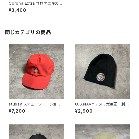
Corona Extra コロナエキスト
ラ コロナビール 刺繍ロゴ
¥3,400
企業物 ベージュ キャップ
同じカテゴリの商品
stussy ステューシー ショー
U.S.NAVY アメリカ海軍 刺繍
ンフォント 刺繍ロゴ レッド
エンブレムロゴ ブラック
¥7,200
¥2,900
ベルトバック ナイロンキャップ
黒 アクリル ニット帽 ニット
キャップ ビーニー