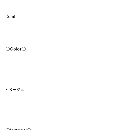
（cm）
○Color○
・ベージュ