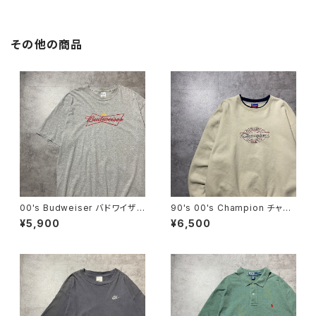
プ ベルトバック
その他の商品
00's Budweiser バドワイザ
90's 00's Champion チャン
ー GILDANボディ プリン
ピオン 刺繍ロゴ ラインリ
¥5,900
¥6,500
ト 企業系 グレー Tシャツ
ブ ベージュ スウェット トレ
ーナー