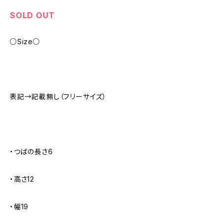
SOLD OUT
○Size○
表記→記載無し（フリーサイズ）
・つばの長さ6
・高さ12
・幅19