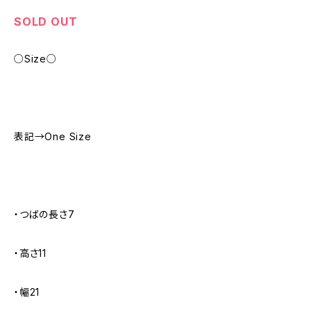
SOLD OUT
○Size○
表記→One Size
・つばの長さ7
・高さ11
・幅21