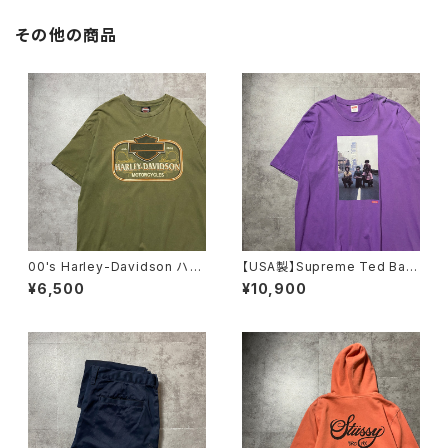
その他の商品
00's Harley-Davidson ハー
【USA製】Supreme Ted Bafa
レーダビッドソン 両面プリン
loukos “1970s Kids Photo
¥6,500
¥10,900
ト イーグル コピーライト200
シュプリーム グラフィック フ
6 カーキグリーン Tシャツ
ォトプリント パープル 紫 T
シャツ