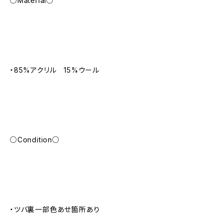
○Material○
・85%アクリル 15%ウール
○Condition○
・ツバ裏一部色あせ箇所あり