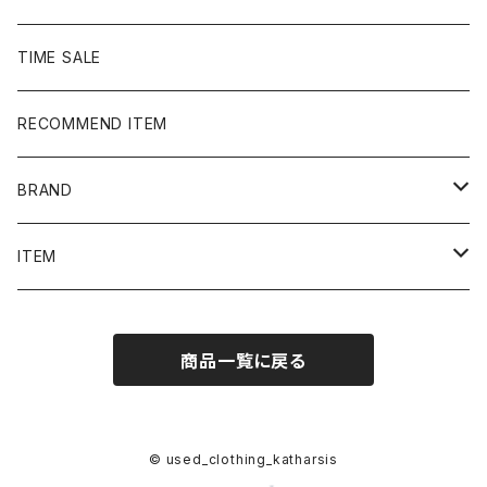
TIME SALE
RECOMMEND ITEM
BRAND
NIKE
ITEM
stussy
Long Sleeve Tee
商品一覧に戻る
Supreme
Tee
Ralph Lauren/Polo Sport
Rugger shirt
© used_clothing_katharsis