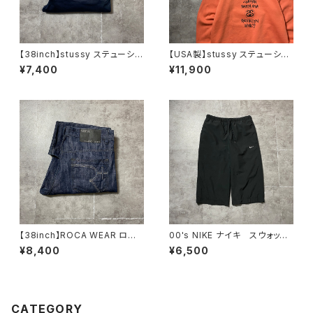
【38inch】stussy ステューシ
【USA製】stussy ステューシ
ー ジッパーフライ SSリン
ー ワールドツアー バックプリ
¥7,400
¥11,900
ク 刺繍ロゴ ネイビー クロ
ント オレンジ スウェット パ
ップド丈 ワークパンツ
ーカー フーディ
【38inch】ROCA WEAR ロカ
00's NIKE ナイキ スウォッシ
ウェア ジッパーフライ 濃
ュ 刺繍ロゴ クロップド丈
¥8,400
¥6,500
紺 バギーデニムパンツ ジー
ブラック 黒 ナイロンショー
ンズ
ツ ハーフパンツ
CATEGORY