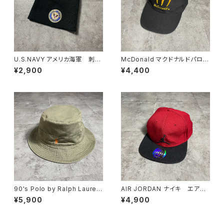
U.S.NAVY アメリカ海軍 刺繍
McDonald マクドナルドパロデ
エンブレムロゴ ブラック
ィ "McDowell's" 刺繍ロゴ
¥2,900
¥4,400
黒 アクリル ニット帽 ニット
企業物 ブラック 黒 キャップ
キャップ ビーニー
90's Polo by Ralph Lauren
AIR JORDAN ナイキ エアジ
ポロバイラルフローレン 刺繍
ョーダン ジャンプマン 刺繍
¥5,900
¥4,900
ロゴ ポニー カーキ バケッ
ロゴ スナップバック キャップ
トハット