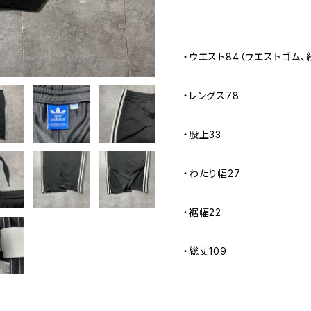
・ウエスト84（ウエストゴム
・レングス78
・股上33
・わたり幅27
・裾幅22
・総丈109