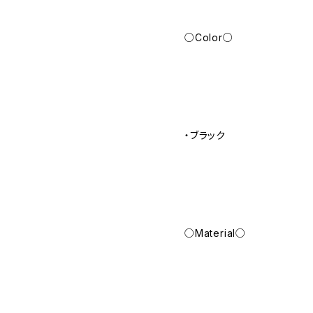
○Color○
・ブラック
○Material○