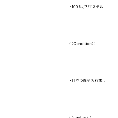
・100%ポリエステル
○Condition○
・目立つ傷や汚れ無し
○caution○