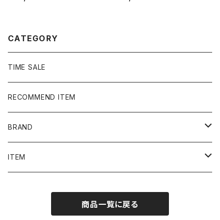
ント イーグル ブラック 黒
バックプリント シングルステッ
Tシャツ
チ ホワイト 白 Tシャツ
CATEGORY
TIME SALE
RECOMMEND ITEM
BRAND
NIKE
ITEM
stussy
Long Sleeve Tee
商品一覧に戻る
Supreme
Tee