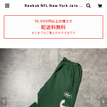
Reebok NFL New York Jets リ
ーボック ニューヨークジェッツ プ
リント グリーン スウェットパンツ
| used_clothing_katharsis
10,000円以上の購入で
配送料無料
まとめてのご購入がおすすめです