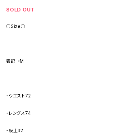
SOLD OUT
○Size○
表記→M
・ウエスト72
・レングス74
・股上32