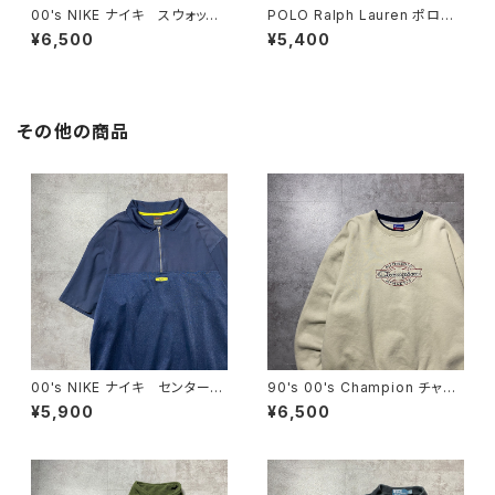
00's NIKE ナイキ スウォッシ
POLO Ralph Lauren ポロラ
ュ 刺繍ロゴ ネイビー ナイ
ルフローレン 刺繍ロゴ ポニ
¥6,500
¥5,400
ロンショーツ スウィムパンツ
ー ブルー ナイロンショー
ツ スウィムパンツ
その他の商品
00's NIKE ナイキ センタース
90's 00's Champion チャン
ウォッシュ 刺繍ロゴ ハーフ
ピオン 刺繍ロゴ ラインリ
¥5,900
¥6,500
ジップ ネイビー Tシャツ
ブ ベージュ スウェット トレ
ポロシャツ
ーナー