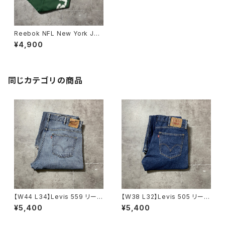
Reebok NFL New York Jet
s リーボック ニューヨークジェ
¥4,900
ッツ プリント グリーン スウ
ェットパンツ
同じカテゴリの商品
【W44 L34】Levis 559 リーバ
【W38 L32】Levis 505 リーバ
イス ジッパーフライ ルーズス
イス ジッパーフライ ストレー
¥5,400
¥5,400
トレート 極太シルエット デニ
トフィット デニムパンツ ジー
ムパンツ ジーンズ
ンズ