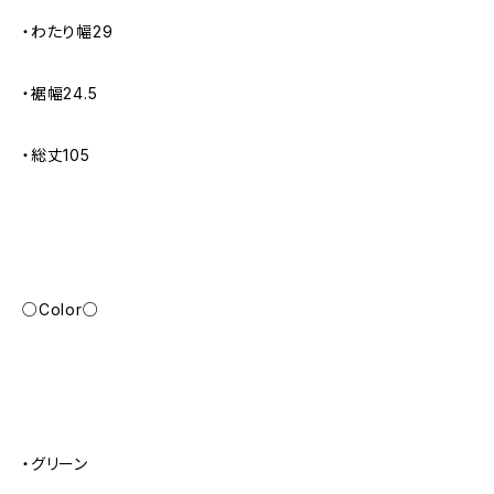
・わたり幅29
・裾幅24.5
・総丈105
○Color○
・グリーン