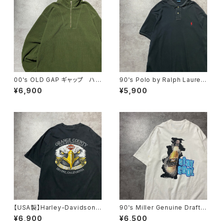
00's OLD GAP ギャップ ハ
90's Polo by Ralph Lauren
ーフジップ コーデュロイ グリ
ポロバイラルフローレン 刺繍
¥6,900
¥5,900
ーン フリーススウェット トレ
ワンポイント ポニー ブラッ
ーナー
ク 黒 Tシャツ ポロシャツ
【USA製】Harley-Davidson
90's Miller Genuine Draft
ハーレーダビッドソン 両面プリ
フルーツオブザルームボディ
¥6,900
¥6,500