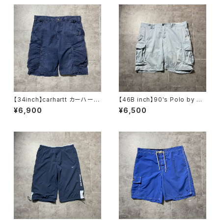
【34inch】carhartt カーハー
【46B inch】90's Polo by Ra
ト ジッパーフライ リップスト
lph Lauren ポロバイラルフロ
¥6,900
¥6,500
ップ ネイビー カーゴショー
ーレン ジッパーフライ ポロ
ツ ハーフパンツ
チノ ブルー カーゴショー
ツ ワークパンツ