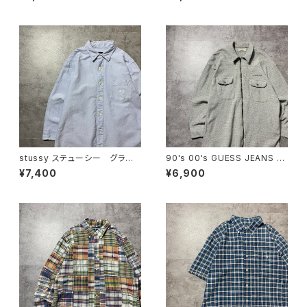
ェック総柄 半袖 ボタンダウ
ケット ブラウン ボタンダウン
ンシャツ
シャツ
stussy ステューシー グラデ
90's 00's GUESS JEANS ゲ
ーションボタン ショーンフォン
スジーンズ 刺繍ロゴ フラッ
¥7,400
¥6,900
ト 刺繍ロゴ 胸ポケット オッ
プ付きポケット グレー フルジ
クスフォードシャツ 七分袖
ップ スウェットジャケット シ
ャツジャケット