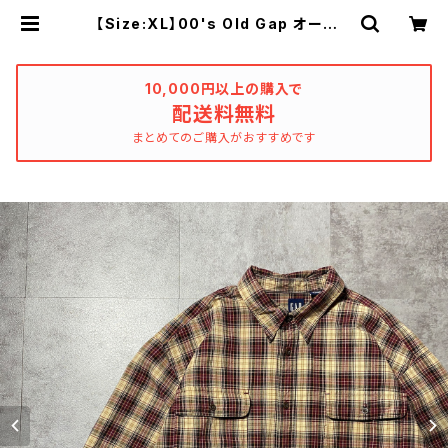
【Size:XL】00's Old Gap オールド
ギャップ ダブルポケット チェック
シャツ | used_clothing_kathars
is
10,000円以上の購入で
配送料無料
まとめてのご購入がおすすめです