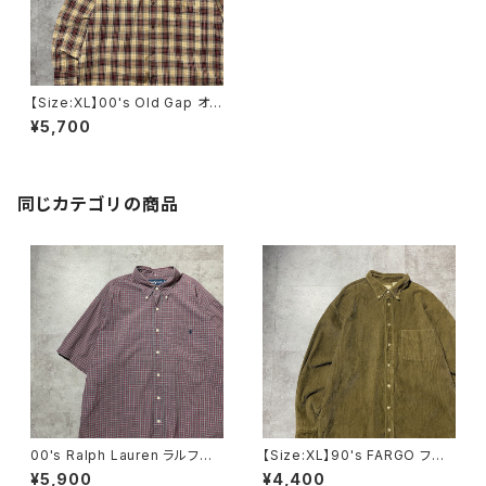
【Size:XL】00's Old Gap オ
ールドギャップ ダブルポケッ
¥5,700
ト チェックシャツ
同じカテゴリの商品
00's Ralph Lauren ラルフロ
【Size:XL】90's FARGO ファ
ーレン 刺繍ロゴ ポニー チ
ーゴ コーデュロイ生地 胸ポ
¥5,900
¥4,400