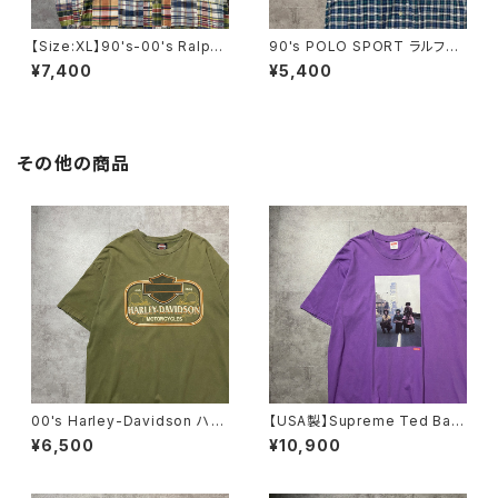
【Size:XL】90's-00's Ralph
90's POLO SPORT ラルフロ
Lauren ラルフローレン パッチ
ーレン ポロスポーツ 刺繍ロ
¥7,400
¥5,400
ワーク 総柄 刺繍ロゴ ポニ
ゴ 胸ポケット チェック総柄
ー ボタンダウンシャツ
半袖 ボタンダウンシャツ
その他の商品
00's Harley-Davidson ハー
【USA製】Supreme Ted Bafa
レーダビッドソン 両面プリン
loukos “1970s Kids Photo
¥6,500
¥10,900
ト イーグル コピーライト200
シュプリーム グラフィック フ
6 カーキグリーン Tシャツ
ォトプリント パープル 紫 T
シャツ