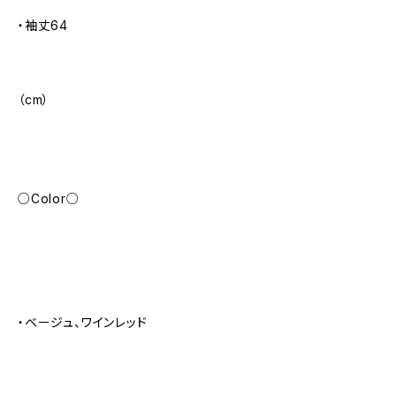
・袖丈64
（cm）
○Color○
・ベージュ、ワインレッド