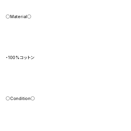
○Material○
・100%コットン
○Condition○