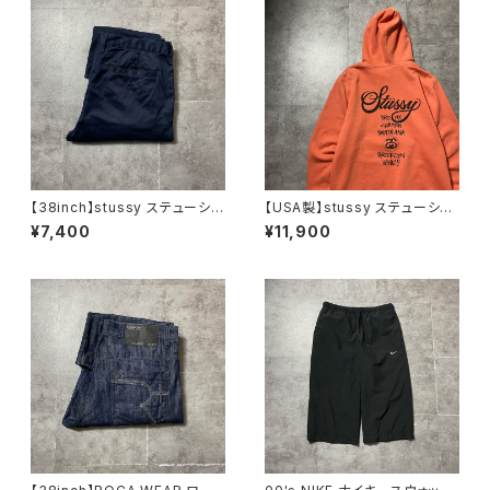
【38inch】stussy ステューシ
【USA製】stussy ステューシ
ー ジッパーフライ SSリン
ー ワールドツアー バックプリ
¥7,400
¥11,900
ク 刺繍ロゴ ネイビー クロ
ント オレンジ スウェット パ
ップド丈 ワークパンツ
ーカー フーディ