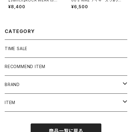
【38inch】ROCA WEAR ロカ
00's NIKE ナイキ スウォッシ
ウェア ジッパーフライ 濃
ュ 刺繍ロゴ クロップド丈
¥8,400
¥6,500
紺 バギーデニムパンツ ジー
ブラック 黒 ナイロンショー
ンズ
ツ ハーフパンツ
CATEGORY
TIME SALE
RECOMMEND ITEM
BRAND
NIKE
ITEM
stussy
Long Sleeve Tee
商品一覧に戻る