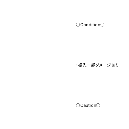
○Condition○
・裾先一部ダメージあり
○Caution○