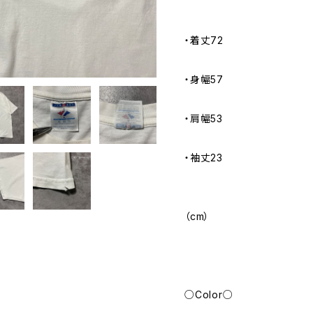
・着丈72
・身幅57
・肩幅53
・袖丈23
（cm）
○Color○