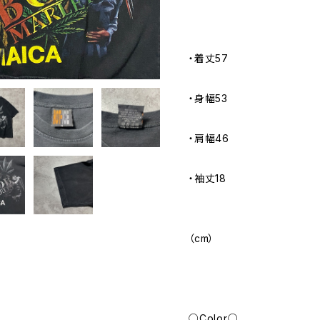
・着丈57
・身幅53
・肩幅46
・袖丈18
（cm）
○Color○