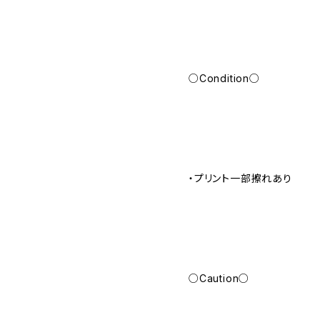
○Condition○
・プリント一部擦れあり
○Caution○