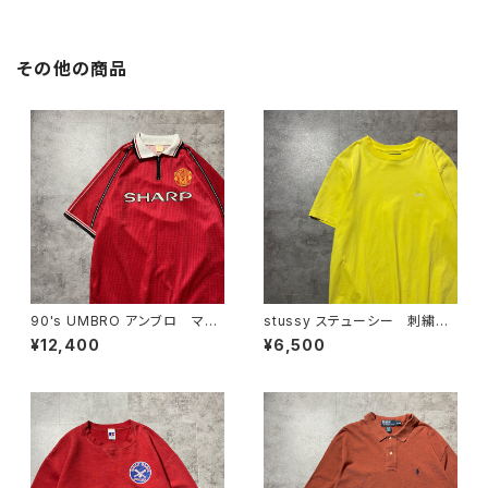
6 カーキグリーン Tシャツ
チ ホワイト 白 Tシャツ
その他の商品
90's UMBRO アンブロ マン
stussy ステューシー 刺繍ワ
チェスターユナイテッド イング
ンポイント ストックロゴ イエ
¥12,400
¥6,500
ランドプレミアリーグ ハーフジ
ロー Tシャツ
ップ SHARP サイドロゴ ユ
ニフォーム ゲームシャツ サッ
カーシャツ