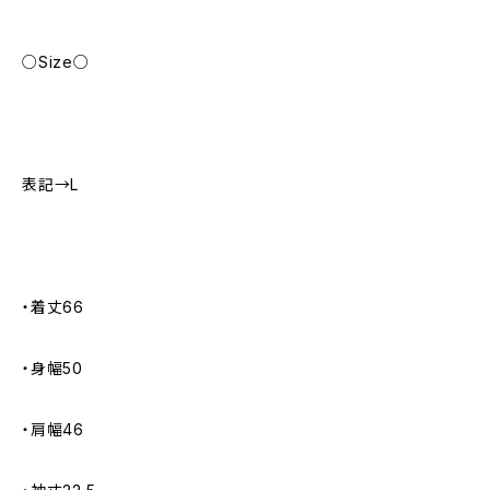
○Size○
表記→L
・着丈66
・身幅50
・肩幅46