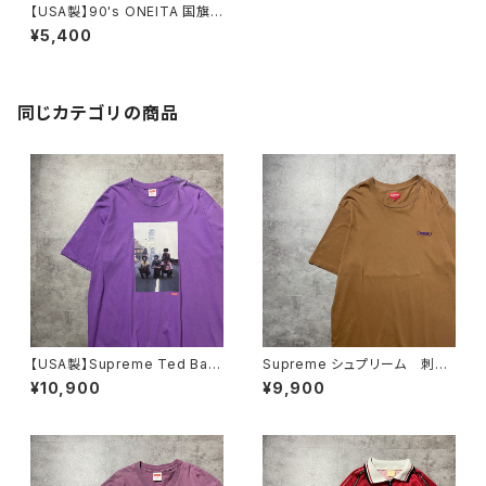
【USA製】90's ONEITA 国旗
総柄 バックプリント シングル
¥5,400
ステッチ ホワイト 白 Tシャ
ツ
同じカテゴリの商品
【USA製】Supreme Ted Bafa
Supreme シュプリーム 刺繍
loukos “1970s Kids Photo
ワンポイント ブラウン Tシャ
¥10,900
¥9,900
シュプリーム グラフィック フ
ツ
ォトプリント パープル 紫 T
シャツ