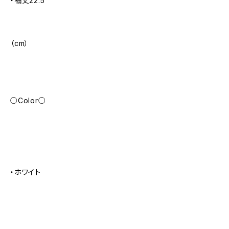
・袖丈22.5
（cm）
○Color○
・ホワイト