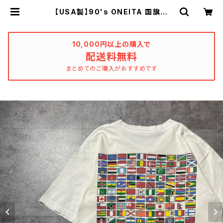
【USA製】90's ONEITA 国旗総
柄 バックプリント シングルステッ
チ ホワイト 白 Tシャツ | used_
clothing_katharsis
10,000円以上の購入で
配送料無料
まとめてのご購入がおすすめです