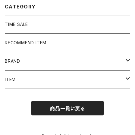
CATEGORY
TIME SALE
RECOMMEND ITEM
BRAND
NIKE
ITEM
stussy
Long Sleeve Tee
商品一覧に戻る
Supreme
Tee
Ralph Lauren/Polo Sport
Rugger shirt