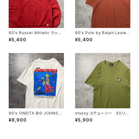
90's Russel Athletic ラッセ
90's Polo by Ralph Lauren
ルアスレチック ローカルベー
ポロバイラルフローレン 刺繍
¥5,400
¥5,400
スボールチーム プリント 前V
ワンポイント ポニー ブラウ
メキシコ製 レッド 赤 スウェ
ン Tシャツ ポロシャツ
ット パーカー
90's ONEITA BIG JOHNSO
stussy ステューシー SSリン
N FINS ダイビング バックプリ
ク ワンポイント ロゴプリン
¥8,900
¥5,900
ント スラング シングルステッ
ト カーキグリーン Tシャツ
チ ホワイト 白 Tシャツ