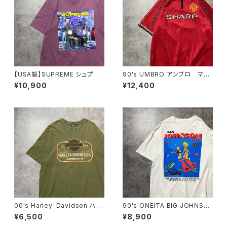
【USA製】SUPREME シュプリ
90's UMBRO アンブロ マン
ーム サイケデリック アートグ
チェスターユナイテッド イング
¥10,900
¥12,400
ラフィック プリント パープ
ランドプレミアリーグ ハーフジ
ル Tシャツ
ップ SHARP サイドロゴ ユ
ニフォーム ゲームシャツ サッ
カーシャツ
00's Harley-Davidson ハー
90's ONEITA BIG JOHNSO
レーダビッドソン 両面プリン
N FINS ダイビング バックプリ
¥6,500
¥8,900
ト イーグル コピーライト200
ント スラング シングルステッ