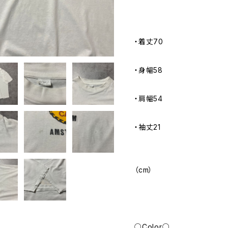
・着丈70
・身幅58
・肩幅54
・袖丈21
（cm）
○Color○