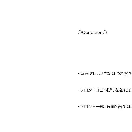
○Condition○
・首元ヤレ、小さなほつれ箇
・フロントロゴ付近、左袖に
・フロント一部、背面2箇所