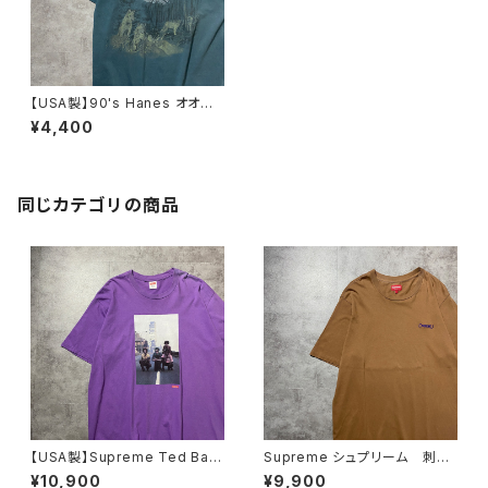
【USA製】90's Hanes オオカ
ミ 狼 刺繍ロゴ ヘインズボ
¥4,400
ディ アニマル系 Tシャツ
同じカテゴリの商品
【USA製】Supreme Ted Bafa
Supreme シュプリーム 刺繍
loukos “1970s Kids Photo
ワンポイント ブラウン Tシャ
¥10,900
¥9,900