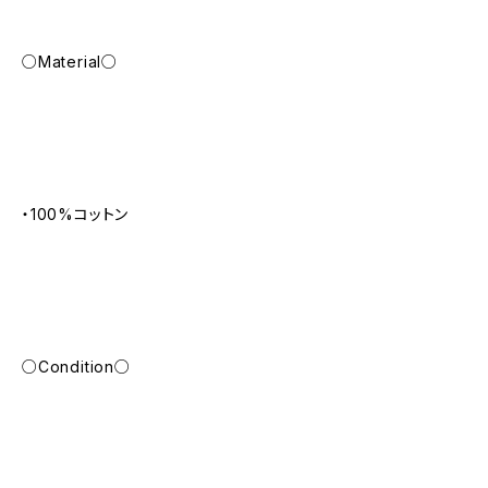
○Material○
・100%コットン
○Condition○