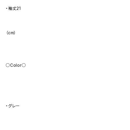
・袖丈21
（cm）
○Color○
・グレー