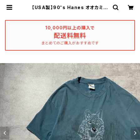
【USA製】90's Hanes オオカミ
狼 刺繍ロゴ ヘインズボディ ア
ニマル系 Tシャツ | used_clothi
ng_katharsis
10,000円以上の購入で
配送料無料
まとめてのご購入がおすすめです