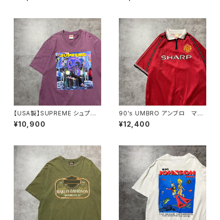
シュプリーム グラフィック フ
ツ
ォトプリント パープル 紫 T
シャツ
【USA製】SUPREME シュプリ
90's UMBRO アンブロ マン
ーム サイケデリック アートグ
チェスターユナイテッド イング
¥10,900
¥12,400
ラフィック プリント パープ
ランドプレミアリーグ ハーフジ
ル Tシャツ
ップ SHARP サイドロゴ ユ
ニフォーム ゲームシャツ サッ
カーシャツ