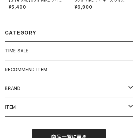
【Size:XXL】00's NIKE ナイ
00's NIKE ナイキ スウォッシ
キ スウォッシュ 刺繍ワンポイ
ュ 刺繍ワンポイント ラインリ
¥5,400
¥6,900
ント グレー フルジップ スウ
ブ グレー 薄手 ナイロンジ
ェット ジップパーカー フーデ
ャケット
ィ
CATEGORY
TIME SALE
RECOMMEND ITEM
BRAND
NIKE
ITEM
stussy
Long Sleeve Tee
商品一覧に戻る