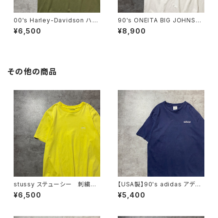
00's Harley-Davidson ハー
90's ONEITA BIG JOHNSO
レーダビッドソン 両面プリン
N FINS ダイビング バックプリ
¥6,500
¥8,900
ト イーグル コピーライト200
ント スラング シングルステッ
6 カーキグリーン Tシャツ
チ ホワイト 白 Tシャツ
その他の商品
stussy ステューシー 刺繍ワ
【USA製】90's adidas アディ
ンポイント ストックロゴ イエ
ダス 刺繍ワンポイント ネイ
¥6,500
¥5,400
ロー Tシャツ
ビー ヘビーオンス Tシャツ