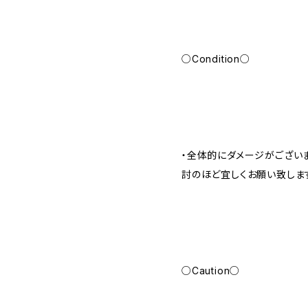
○Condition○
・全体的にダメージがござい
討のほど宜しくお願い致しま
○Caution○