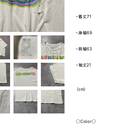
・着丈71
・身幅69
・肩幅63
・袖丈21
（cm）
○Color○