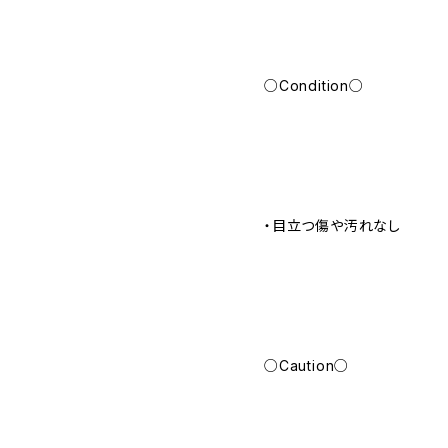
○Condition○
・目立つ傷や汚れなし
○Caution○