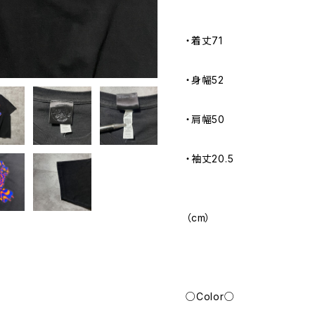
・着丈71
・身幅52
・肩幅50
・袖丈20.5
（cm）
○Color○