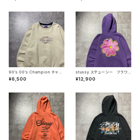
ブ グレー 薄手 ナイロンジ
繍 ラインリブ ブラック×ネイ
ャケット
ビー ナイロンジャケット
90's 00's Champion チャン
stussy ステューシー フラワ
ピオン 刺繍ロゴ ラインリ
ー グラフィック バックプリン
¥6,500
¥12,900
ブ ベージュ スウェット トレ
ト パープル スウェット パー
ーナー
カー フーディ