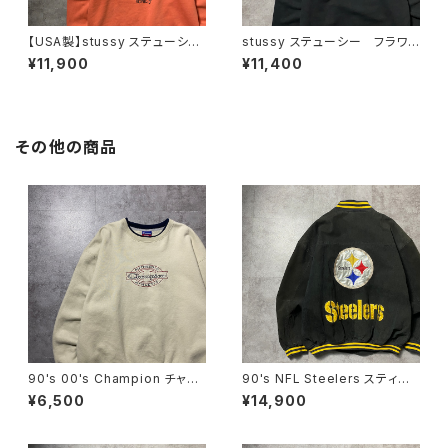
【USA製】stussy ステューシ
stussy ステューシー フラワ
ー ワールドツアー バックプリ
ーグラフィック バックプリン
¥11,900
¥11,400
ント オレンジ スウェット パ
ト ブラック 黒 スウェット
ーカー フーディ
パーカー フーディ
その他の商品
90's 00's Champion チャン
90's NFL Steelers スティー
ピオン 刺繍ロゴ ラインリ
ラーズ バックロゴ ラインリ
¥6,500
¥14,900
ブ ベージュ スウェット トレ
ブ スタジャン レザージャケッ
ーナー
ト