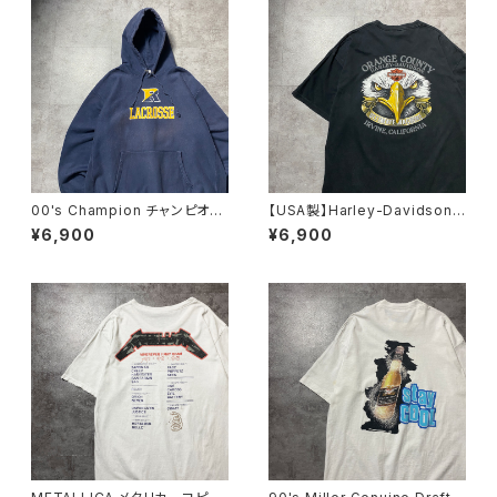
00's Champion チャンピオ
【USA製】Harley-Davidson
ン リバースウィーブ ラクロ
ハーレーダビッドソン 両面プリ
¥6,900
¥6,900
ス プリント 2XLサイズ ネ
ント イーグル ブラック 黒
イビー スウェット パーカー
Tシャツ