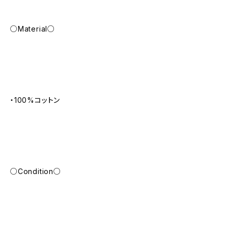
○Material○
・100%コットン
○Condition○