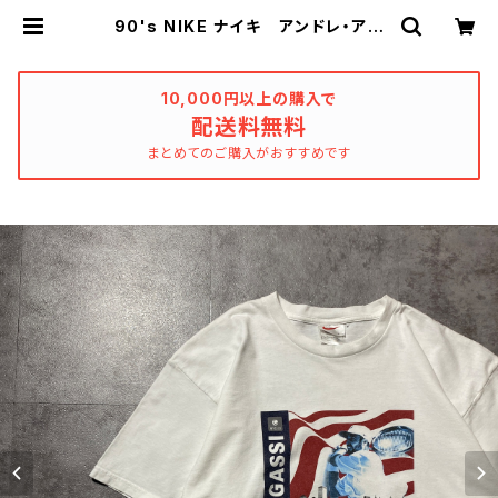
90's NIKE ナイキ アンドレ・アガ
シ 両面プリント ホワイト 白 T
シャツ | used_clothing_kathars
is
10,000円以上の購入で
配送料無料
まとめてのご購入がおすすめです