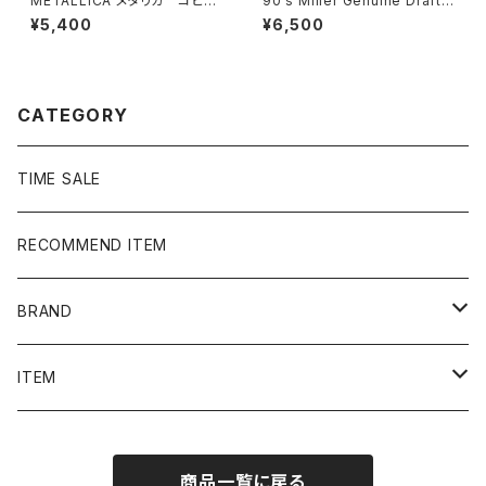
METALLICA メタリカ コピー
90's Miller Genuine Draft
ライト2024 両面プリント ホワ
フルーツオブザルームボディ
¥5,400
¥6,500
イト 白 Tシャツ バンドTee
バックプリント シングルステッ
チ ホワイト 白 Tシャツ
CATEGORY
TIME SALE
RECOMMEND ITEM
BRAND
NIKE
ITEM
stussy
Long Sleeve Tee
商品一覧に戻る