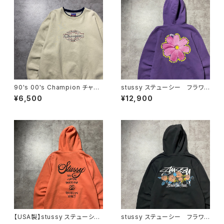
90's 00's Champion チャン
stussy ステューシー フラワ
ピオン 刺繍ロゴ ラインリ
ー グラフィック バックプリン
¥6,500
¥12,900
ブ ベージュ スウェット トレ
ト パープル スウェット パー
ーナー
カー フーディ
【USA製】stussy ステューシ
stussy ステューシー フラワ