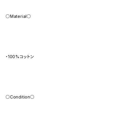
○Material○
・100%コットン
○Condition○