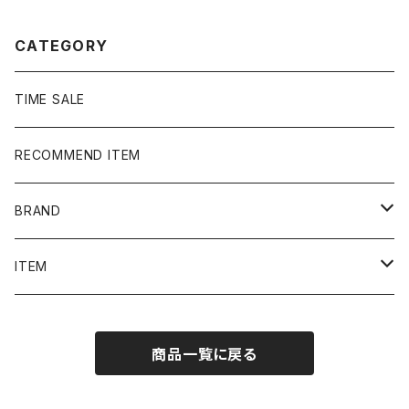
CATEGORY
TIME SALE
RECOMMEND ITEM
BRAND
NIKE
ITEM
stussy
Long Sleeve Tee
商品一覧に戻る
Supreme
Tee