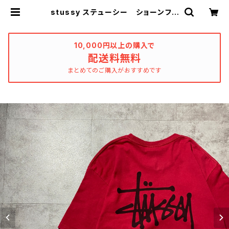
stussy ステューシー ショーンフォ
ント バックプリント レッド 赤
Tシャツ | used_clothing_katha
rsis
10,000円以上の購入で
配送料無料
まとめてのご購入がおすすめです