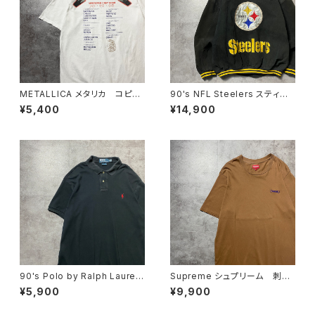
METALLICA メタリカ コピー
90's NFL Steelers スティー
ライト2024 両面プリント ホワ
ラーズ バックロゴ ラインリ
¥5,400
¥14,900
イト 白 Tシャツ バンドTee
ブ スタジャン レザージャケッ
ト
90's Polo by Ralph Lauren
Supreme シュプリーム 刺繍
ポロバイラルフローレン 刺繍
ワンポイント ブラウン Tシャ
¥5,900
¥9,900
ワンポイント ポニー ブラッ
ツ
ク 黒 Tシャツ ポロシャツ