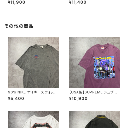
ー ワールドツアー バックプリ
ーグラフィック バックプリン
¥11,900
¥11,400
ント オレンジ スウェット パ
ト ブラック 黒 スウェット
ーカー フーディ
パーカー フーディ
その他の商品
90's NIKE ナイキ スウォッシ
【USA製】SUPREME シュプリ
ュ 刺繍ロゴ NFL FILMS バ
ーム サイケデリック アートグ
¥5,400
¥10,900
ックプリント メキシコ製 グレ
ラフィック プリント パープ
ー Tシャツ
ル Tシャツ