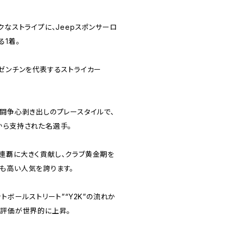
クなストライプに、Jeepスポンサーロ
る1着。
ルゼンチンを代表するストライカー
、闘争心剥き出しのプレースタイルで、
から支持された名選手。
連覇に大きく貢献し、クラブ黄金期を
も高い人気を誇ります。
トボールストリート”“Y2K”の流れか
の評価が世界的に上昇。