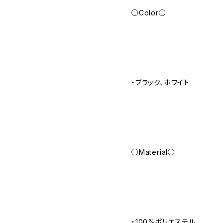
○Color○
・ブラック、ホワイト
○Material○
・100%ポリエステル