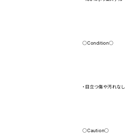
○Condition○
・目立つ傷や汚れなし
○Caution○