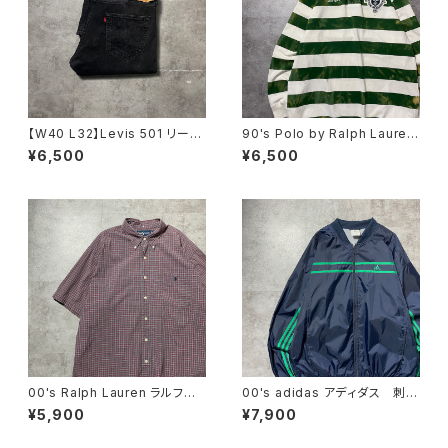
【W40 L32】Levis 501 リーバ
90's Polo by Ralph Lauren
イス ボタンフライ ストレー
ポロバイラルフローレン 刺繍×
¥6,500
¥6,500
ト ブラックデニム ジーンズ
ワッペン ボーダー ラガーシ
ャツ ポロシャツ ロンT
00's Ralph Lauren ラルフロ
00's adidas アディダス 刺繍
ーレン 刺繍ロゴ ポニー チ
ワンポイント パフォーマンスロ
¥5,900
¥7,900
ェック総柄 半袖 ボタンダウ
ゴ ノーカラー ネイビー ナ
ンシャツ
イロンジャケット