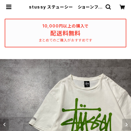
stussy ステューシー ショーンフォ
ント×ナンバリング80 両面プリン
ト ホワイト 白 Tシャツ | used_
clothing_katharsis
10,000円以上の購入で
配送料無料
まとめてのご購入がおすすめです