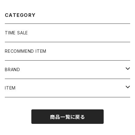
CATEGORY
TIME SALE
RECOMMEND ITEM
BRAND
NIKE
ITEM
stussy
Long Sleeve Tee
商品一覧に戻る
Supreme
Tee