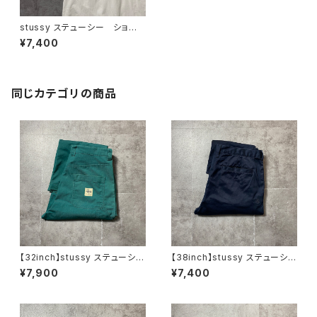
stussy ステューシー ショー
ンフォント×ナンバリング80 両
¥7,400
面プリント ホワイト 白 Tシ
ャツ
同じカテゴリの商品
【32inch】stussy ステューシ
【38inch】stussy ステューシ
ー ジッパーフライ グリー
ー ジッパーフライ SSリン
¥7,900
¥7,400
ン ダブルニー ワークパンツ
ク 刺繍ロゴ ネイビー クロ
ップド丈 ワークパンツ