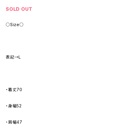
SOLD OUT
○Size○
表記→L
・着丈70
・身幅52
・肩幅47