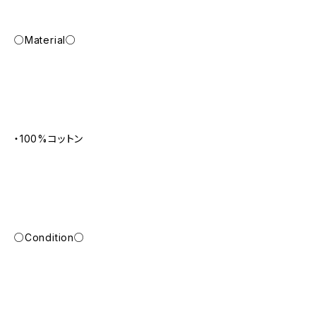
○Material○
・100%コットン
○Condition○