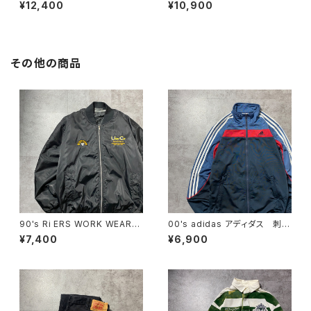
ュ 刺繍ワンポイント フード
プリーム 刺繍ワンポイント
¥12,400
¥10,900
刺繍 ドローコード ブラッ
グリーン Tシャツ ロンT
ク 黒 中綿 ナイロンジャケ
ット00's NIKE ナイキ スウォッ
シュ 刺繍ワンポイント フード
刺繍 ブラック 黒 中綿 ナ
その他の商品
イロンジャケット
90's Ri ERS WORK WEAR
00's adidas アディダス 刺繍
刺繍企業ロゴ ブラック 黒
ワンポイント バックプリント
¥7,400
¥6,900
中綿 ma-1ジャケット
サイドストライプ マルチカラ
ー ジャージ トラックジャケッ
ト