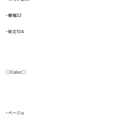
・裾幅22
・総丈104
○Color○
・ベージュ