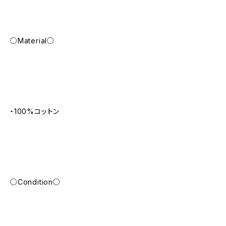
○Material○
・100%コットン
○Condition○