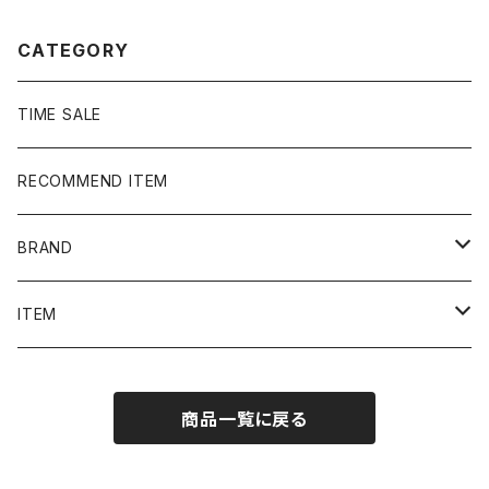
CATEGORY
TIME SALE
RECOMMEND ITEM
BRAND
NIKE
ITEM
stussy
Long Sleeve Tee
商品一覧に戻る
Supreme
Tee