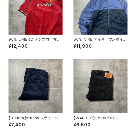
90's UMBRO アンブロ マン
00's NIKE ナイキ ワンポイン
チェスターユナイテッド イング
ト ラベルロゴ バイカラー
¥12,400
¥11,900
ランドプレミアリーグ ハーフジ
中綿 ナイロンジャケット
ップ SHARP サイドロゴ ユ
ニフォーム ゲームシャツ サッ
カーシャツ
【38inch】stussy ステューシ
【W40 L32】Levis 501 リーバ
ー ジッパーフライ SSリン
イス ボタンフライ ストレー
¥7,400
¥6,500
ク 刺繍ロゴ ネイビー クロ
ト ブラックデニム ジーンズ
ップド丈 ワークパンツ