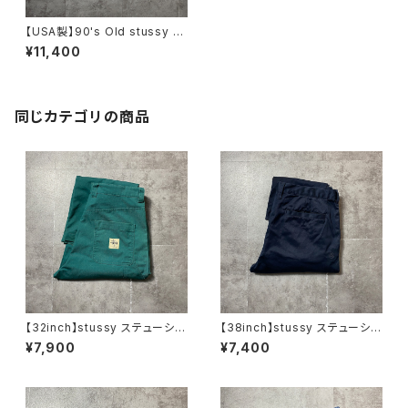
【USA製】90's Old stussy ス
テューシー ショーンフォント
¥11,400
プリント サイドライン ナイロ
ン風コットン トラックパンツ
同じカテゴリの商品
【32inch】stussy ステューシ
【38inch】stussy ステューシ
ー ジッパーフライ グリー
ー ジッパーフライ SSリン
¥7,900
¥7,400
ン ダブルニー ワークパンツ
ク 刺繍ロゴ ネイビー クロ
ップド丈 ワークパンツ