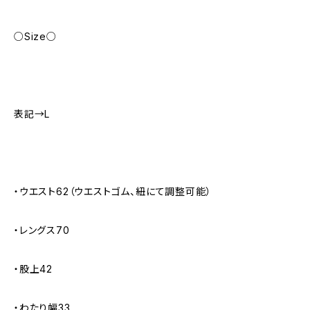
○Size○
表記→L
・ウエスト62（ウエストゴム、紐にて調整可能）
・レングス70
・股上42
・わたり幅33