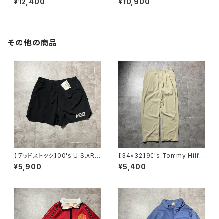
¥12,400
¥10,900
刺繍 ドローコード ブラッ
グリーン Tシャツ ロンT
ク 黒 中綿 ナイロンジャケ
ット00's NIKE ナイキ スウォッ
シュ 刺繍ワンポイント フード
刺繍 ブラック 黒 中綿 ナ
その他の商品
イロンジャケット
【デッドストック】00's U.S.ARM
【34×32】90's Tommy Hilfi
Y アメリカ陸軍 ミリタリー ナ
ger トミーヒルフィガー ジッパ
¥5,900
¥5,400
イロンショーツ トレーニングパ
ーフライ 2タック ベージュ
ンツ
ポリエステル スラックス