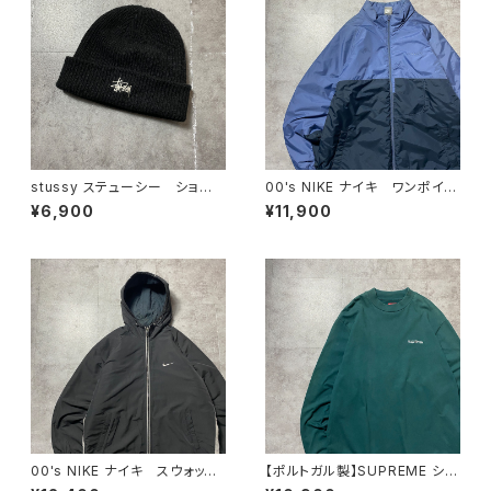
stussy ステューシー ショー
00's NIKE ナイキ ワンポイン
ンフォント 刺繍ロゴ アクリル
ト ラベルロゴ バイカラー
¥6,900
¥11,900
100% ブラック 黒 ニット
中綿 ナイロンジャケット
帽 ニットキャップ ビーニー
00's NIKE ナイキ スウォッシ
【ポルトガル製】SUPREME シュ
ュ 刺繍ワンポイント フード
プリーム 刺繍ワンポイント