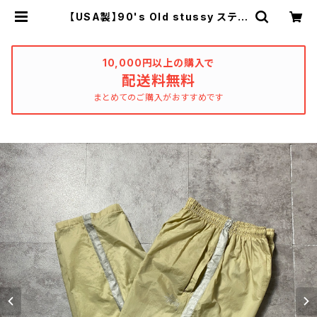
【USA製】90's Old stussy ステュ
ーシー ショーンフォント プリン
ト サイドライン ナイロン風コット
ン トラックパンツ | used_clothi
ng_katharsis
10,000円以上の購入で
配送料無料
まとめてのご購入がおすすめです