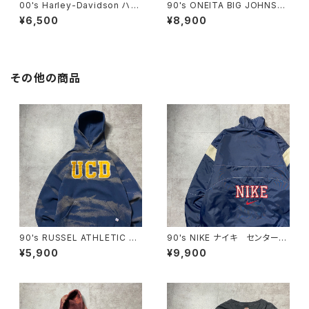
00's Harley-Davidson ハー
90's ONEITA BIG JOHNSO
レーダビッドソン 両面プリン
N FINS ダイビング バックプリ
¥6,500
¥8,900
ト イーグル コピーライト200
ント スラング シングルステッ
6 カーキグリーン Tシャツ
チ ホワイト 白 Tシャツ
その他の商品
90's RUSSEL ATHLETIC ラ
90's NIKE ナイキ センタース
ッセルアスレチック UCD ワッ
ウォッシュ ハーフジップ バッ
¥5,900
¥9,900
ペンカレッジロゴ ブリーチ加
ク刺繍 中綿 ナイロンプルオ
工 スウェット パーカー
ーバー