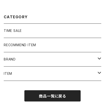
ル 紫 Tシャツ ポロシャツ
CATEGORY
TIME SALE
RECOMMEND ITEM
BRAND
NIKE
ITEM
stussy
Long Sleeve Tee
商品一覧に戻る
Supreme
Tee