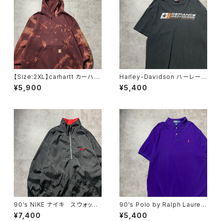
【Size:2XL】carhartt カーハー
Harley-Davidson ハーレーダ
ト ルーズフィット ラベルロ
ビッドソン ロゴプリント メキ
¥5,900
¥5,400
ゴ ワインレッド ボルドー ス
シコ製 ブラック 黒 Tシャツ
ウェット パーカー
90's NIKE ナイキ スウォッシ
90's Polo by Ralph Lauren
ュ 刺繍ワンポイント ハーフ
ポロバイラルフローレン 刺繍
¥7,400
¥5,400
ジップ ナイロンプルオーバー
ワンポイント ポニー パープ