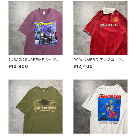
【USA製】SUPREME シュプリ
90's UMBRO アンブロ マン
ーム サイケデリック アートグ
チェスターユナイテッド イング
¥10,900
¥12,400
ラフィック プリント パープ
ランドプレミアリーグ ハーフジ
ル Tシャツ
ップ SHARP サイドロゴ ユ
ニフォーム ゲームシャツ サッ
カーシャツ