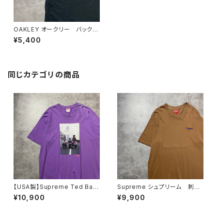
OAKLEY オークリー バックプ
リント ブラック 黒 Tシャツ
¥5,400
同じカテゴリの商品
【USA製】Supreme Ted Bafa
Supreme シュプリーム 刺繍
loukos “1970s Kids Photo
ワンポイント ブラウン Tシャ
¥10,900
¥9,900
シュプリーム グラフィック フ
ツ
ォトプリント パープル 紫 T
シャツ