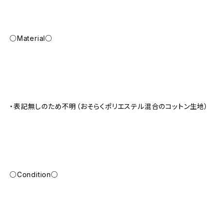
○Material○
・表記無しのため不明（おそらくポリエステル混合のコットン生地）
○Condition○