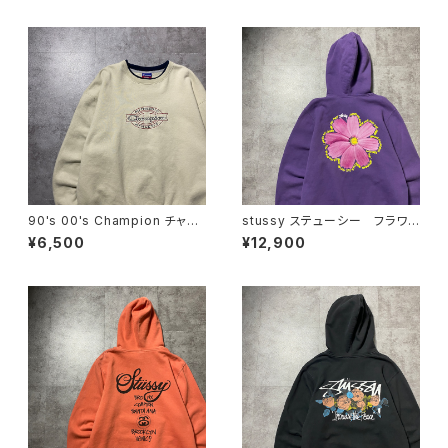
ャケット
ビー ナイロンジャケット
90's 00's Champion チャン
stussy ステューシー フラワ
ピオン 刺繍ロゴ ラインリ
ー グラフィック バックプリン
¥6,500
¥12,900
ブ ベージュ スウェット トレ
ト パープル スウェット パー
ーナー
カー フーディ