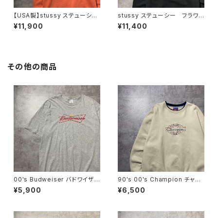
【USA製】stussy ステューシ
stussy ステューシー フラワ
ー ワールドツアー バックプリ
ーグラフィック バックプリン
¥11,900
¥11,400
ント オレンジ スウェット パ
ト ブラック 黒 スウェット
ーカー フーディ
パーカー フーディ
その他の商品
00's Budweiser バドワイザ
90's 00's Champion チャン
ー GILDANボディ プリン
ピオン 刺繍ロゴ ラインリ
¥5,900
¥6,500
ト 企業系 グレー Tシャツ
ブ ベージュ スウェット トレ
ーナー