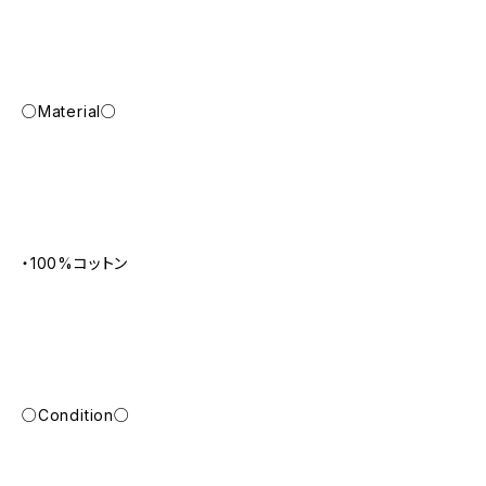
○Material○
・100%コットン
○Condition○