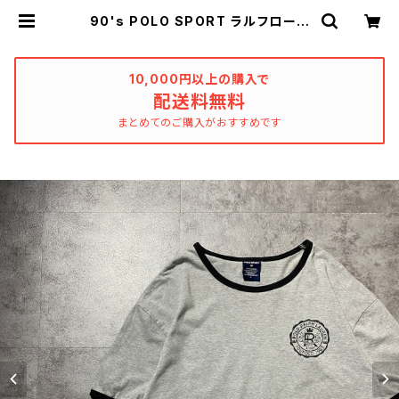
90's POLO SPORT ラルフローレ
ン ポロスポーツ ワンポイント プ
リント 北マリアナ諸島製 グレー
リンガーネック Tシャツ | used_cl
othing_katharsis
10,000円以上の購入で
配送料無料
まとめてのご購入がおすすめです