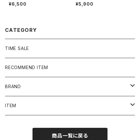
レーダビッドソン 両面プリン
ビッドソン サンセット×船 バ
¥6,500
¥5,900
ト イーグル コピーライト200
ックプリント ブラック 黒 T
6 カーキグリーン Tシャツ
シャツ
CATEGORY
TIME SALE
RECOMMEND ITEM
BRAND
NIKE
ITEM
stussy
Long Sleeve Tee
商品一覧に戻る