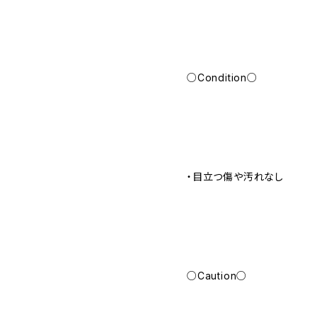
○Condition○
・目立つ傷や汚れなし
○Caution○