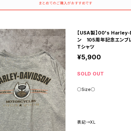
まとめてのご購入がおすすめです
【USA製】00's Harle
ン 105周年記念エン
Tシャツ
¥5,900
SOLD OUT
○Size○
表記→XL