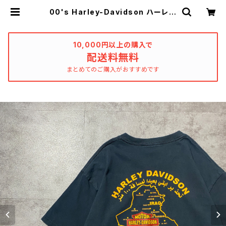
00's Harley-Davidson ハーレー
ダビッドソン イラク バグダッド
スーベニア バックプリント ブラッ
ク 黒 Tシャツ | used_clothing
_katharsis
10,000円以上の購入で
配送料無料
まとめてのご購入がおすすめです