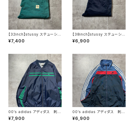
【32inch】stussy ステューシ
【38inch】stussy ステューシ
ー ジッパーフライ グリー
ー ジッパーフライ SSリン
¥7,400
¥6,900
ン ダブルニー ワークパンツ
ク 刺繍ロゴ ネイビー クロ
ップド丈 ワークパンツ
00's adidas アディダス 刺繍
00's adidas アディダス 刺繍
ワンポイント パフォーマンスロ
ワンポイント バックプリント
¥7,900
¥6,900
ゴ ノーカラー ネイビー ナ
サイドストライプ マルチカラ
イロンジャケット
ー ジャージ トラックジャケッ
ト