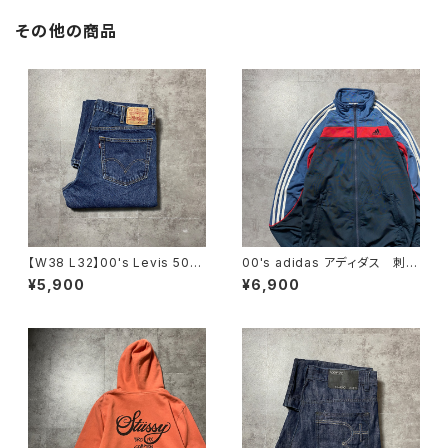
その他の商品
【W38 L32】00's Levis 505
00's adidas アディダス 刺繍
リーバイス ジッパーフライ ス
ワンポイント バックプリント
¥5,900
¥6,900
トレート 濃紺 デニムパン
サイドストライプ マルチカラ
ツ ジーンズ
ー ジャージ トラックジャケッ
ト