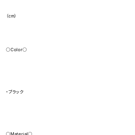
（cm）
○Color○
・ブラック
○Material○