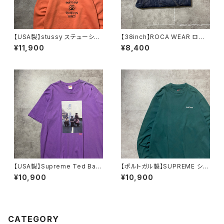
【USA製】stussy ステューシ
【38inch】ROCA WEAR ロカ
ー ワールドツアー バックプリ
ウェア ジッパーフライ 濃
¥11,900
¥8,400
ント オレンジ スウェット パ
紺 バギーデニムパンツ ジー
ーカー フーディ
ンズ
【USA製】Supreme Ted Bafa
【ポルトガル製】SUPREME シュ
loukos “1970s Kids Photo
プリーム 刺繍ワンポイント
¥10,900
¥10,900
シュプリーム グラフィック フ
グリーン Tシャツ ロンT
ォトプリント パープル 紫 T
シャツ
CATEGORY