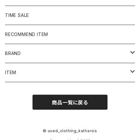
TIME SALE
RECOMMEND ITEM
BRAND
NIKE
ITEM
stussy
Long Sleeve Tee
商品一覧に戻る
Supreme
Tee
Ralph Lauren/Polo Sport
Rugger shirt
© used_clothing_katharsis