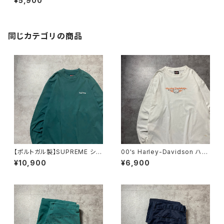
¥5,900
ダッド スーベニア バックプリ
ント ブラック 黒 Tシャツ
同じカテゴリの商品
【ポルトガル製】SUPREME シュ
00's Harley-Davidson ハー
プリーム 刺繍ワンポイント
レーダビッドソン スカル セン
¥10,900
¥6,900
グリーン Tシャツ ロンT
ター刺繍ロゴ ホワイト 白
Tシャツ ロンT