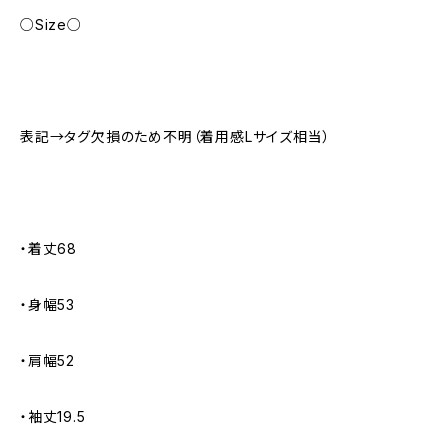
○Size○
表記→タグ欠損のため不明（着用感Lサイズ相当）
・着丈68
・身幅53
・肩幅52
・袖丈19.5