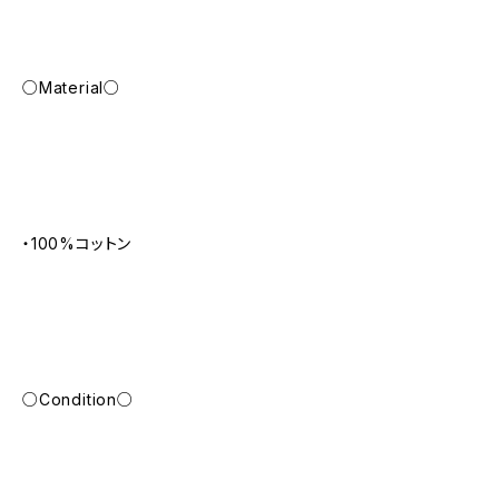
○Material○
・100%コットン
○Condition○