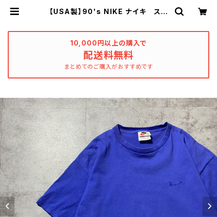
【USA製】90's NIKE ナイキ スウ
ォッシュ 刺繍ワンポイント ブル
ー Tシャツ | used_clothing_ka
tharsis
10,000円以上の購入で
配送料無料
まとめてのご購入がおすすめです