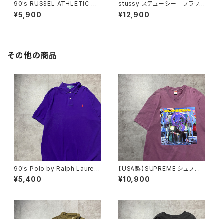
90's RUSSEL ATHLETIC ラ
stussy ステューシー フラワ
ッセルアスレチック UCD ワッ
ー グラフィック バックプリン
¥5,900
¥12,900
ペンロゴ ブリーチ加工 スウ
ト パープル スウェット パー
ェット パーカー
カー フーディ
その他の商品
90's Polo by Ralph Lauren
【USA製】SUPREME シュプリ
ポロバイラルフローレン 刺繍
ーム サイケデリック アートグ
¥5,400
¥10,900
ワンポイント ポニー パープ
ラフィック プリント パープ
ル 紫 Tシャツ ポロシャツ
ル Tシャツ