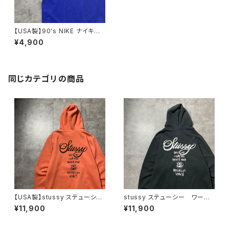
【USA製】90's NIKE ナイキ
スウォッシュ 刺繍ワンポイン
¥4,900
ト ブルー Tシャツ
同じカテゴリの商品
【USA製】stussy ステューシ
stussy ステューシー ワール
ー ワールドツアー バックプリ
ドツアー バックプリント フル
¥11,900
¥11,900
ント オレンジ スウェット パ
ジップ パーカー スウェット
ーカー フーディ
フーディ