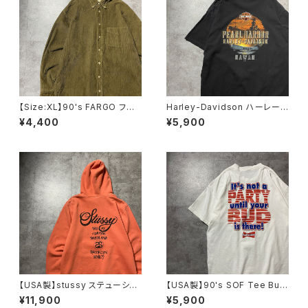
【Size:XL】90's FARGO ファ
Harley-Davidson ハーレーダ
ーゴ コーデュロイ生地 胸ポ
ビッドソン サンセット×船 バ
¥4,400
¥5,900
ケット ブラウン ボタンダウン
ックプリント ブラック 黒 T
シャツ
シャツ
【USA製】stussy ステューシ
【USA製】90's SOF Tee Bud
ー ワールドツアー バックプリ
weiser バドワイザー バック
¥11,900
¥5,900
ント オレンジ スウェット パ
プリント 飲料企業系 シング