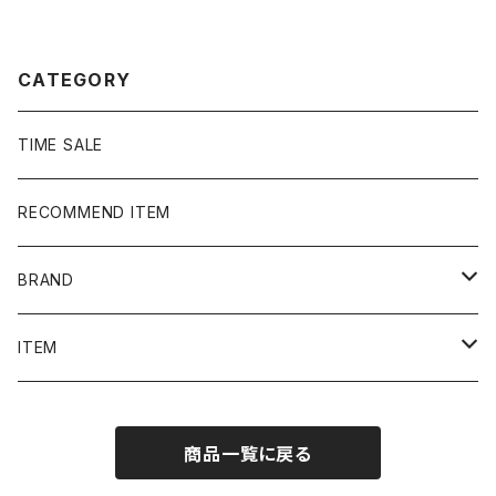
ーカー フーディ
ルステッチ ホワイト 白 Tシ
ャツ
CATEGORY
TIME SALE
RECOMMEND ITEM
BRAND
NIKE
ITEM
stussy
Long Sleeve Tee
商品一覧に戻る
Supreme
Tee