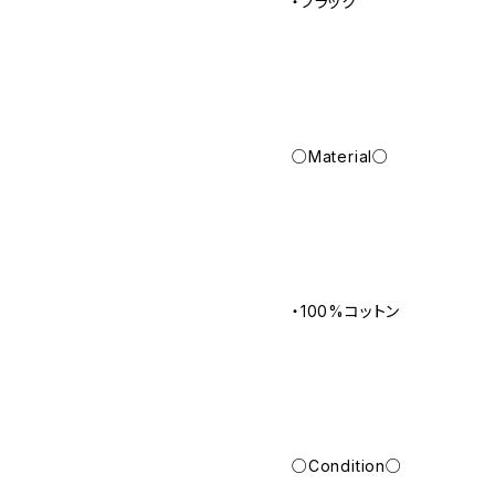
・ブラック
○Material○
・100%コットン
○Condition○