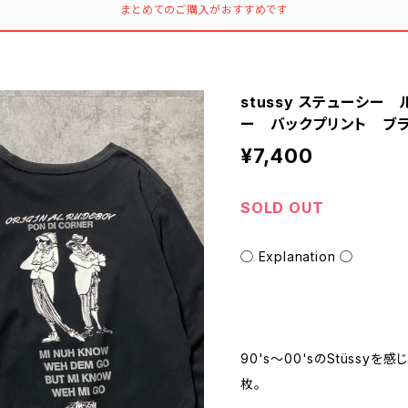
まとめてのご購入がおすすめです
stussy ステューシ
ー バックプリント ブ
¥7,400
SOLD OUT
◯ Explanation ◯
90's〜00'sのStüssy
枚。