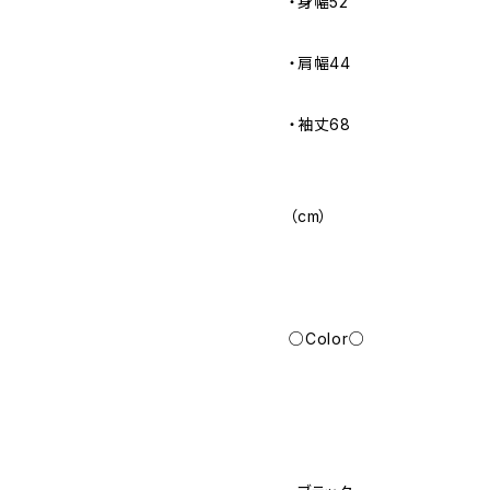
・身幅52
・肩幅44
・袖丈68
（cm）
○Color○