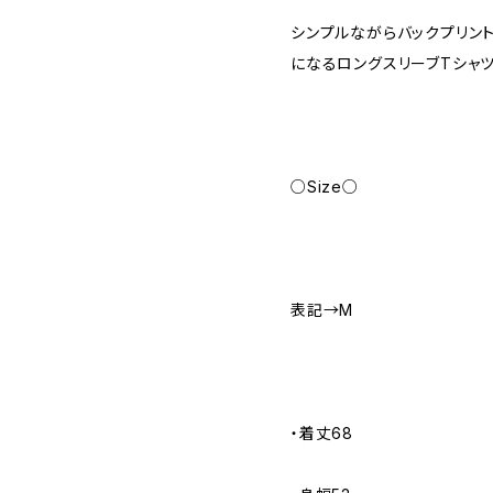
シンプルながらバックプリン
になるロングスリーブTシャツ
○Size○
表記→M
・着丈68