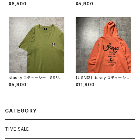
ーレン ポロスポーツ ハーフ
ウォッシュ 刺繍ロゴ ハーフ
¥6,500
¥5,900
ジップ 刺繍ワンポイント 鹿
ジップ ネイビー Tシャツ
の子 ネイビー Tシャツ ポ
ポロシャツ
ロシャツ
stussy ステューシー SSリン
【USA製】stussy ステューシ
ク ワンポイント ロゴプリン
ー ワールドツアー バックプリ
¥5,900
¥11,900
ト カーキグリーン Tシャツ
ント オレンジ スウェット パ
ーカー フーディ
CATEGORY
TIME SALE