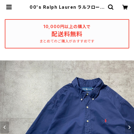
00's Ralph Lauren ラルフローレ
ン 刺繍ロゴ ポニー 胸ポケッ
ト ネイビー 半袖 ボタンダウン
チノシャツ | used_clothing_kath
arsis
10,000円以上の購入で
配送料無料
まとめてのご購入がおすすめです