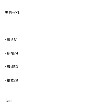
表記→XL
・着丈81
・身幅74
・肩幅53
・袖丈28
（cm）