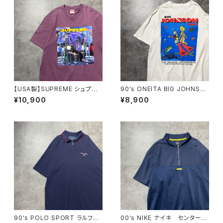
【USA製】SUPREME シュプリ
90's ONEITA BIG JOHNSO
ーム サイケデリック アートグ
N FINS ダイビング バックプリ
¥10,900
¥8,900
ラフィック プリント パープ
ント スラング シングルステッ
ル Tシャツ
チ ホワイト 白 Tシャツ
90's POLO SPORT ラルフロ
00's NIKE ナイキ センタース