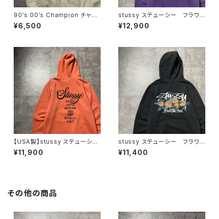
90's 00's Champion チャン
stussy ステューシー フラワ
ピオン 刺繍ロゴ ラインリ
ー グラフィック バックプリン
¥6,500
¥12,900
ブ ベージュ スウェット トレ
ト パープル スウェット パー
ーナー
カー フーディ
【USA製】stussy ステューシ
stussy ステューシー フラワ
ー ワールドツアー バックプリ
ーグラフィック バックプリン
¥11,900
¥11,400
ント オレンジ スウェット パ
ト ブラック 黒 スウェット
ーカー フーディ
パーカー フーディ
その他の商品