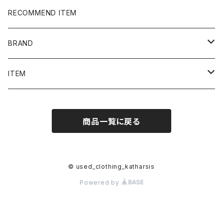
RECOMMEND ITEM
BRAND
NIKE
ITEM
stussy
Long Sleeve Tee
商品一覧に戻る
Supreme
Tee
Ralph Lauren/Polo Sport
Rugger shirt
© used_clothing_katharsis
Powered by
Harley-Davidson
Polo shirt