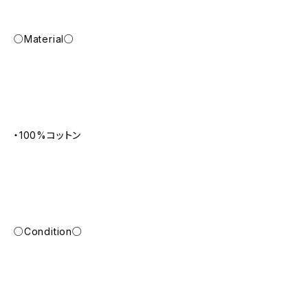
○Material○
・100%コットン
○Condition○