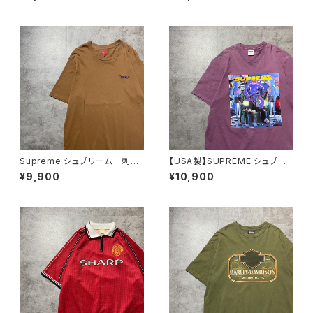
ンポイント プリント GILDAN
シュプリーム グラフィック フ
ボディ 企業系 ブラック
ォトプリント パープル 紫 T
黒 Tシャツ
シャツ
Supreme シュプリーム 刺繍
【USA製】SUPREME シュプリ
ワンポイント ブラウン Tシャ
ーム サイケデリック アートグ
¥9,900
¥10,900
ツ
ラフィック プリント パープ
ル Tシャツ