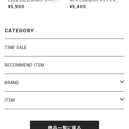
【Size:2XL】carhartt カーハー
90's Champion チャンピオ
ト ルーズフィット ラベルロ
ン 刺繍ロゴ ローカルテニス
¥5,900
¥5,400
ゴ ワインレッド ボルドー ス
チーム ラインリブ ブルー
ウェット パーカー
ナイロンプルオーバー
CATEGORY
TIME SALE
RECOMMEND ITEM
BRAND
NIKE
ITEM
stussy
Long Sleeve Tee
商品一覧に戻る