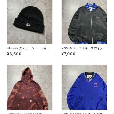
stussy ステューシー ショー
90's NIKE ナイキ スウォッシ
ンフォント 刺繍ロゴ アクリル
ュ 刺繍ワンポイント バック刺
¥6,500
¥7,900
100% ブラック 黒 ニット
繍 ラインリブ ブラック×ネイ
帽 ニットキャップ ビーニー
ビー ナイロンジャケット