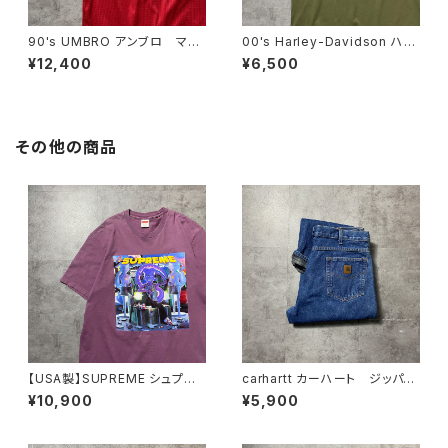
90's UMBRO アンブロ マン
00's Harley-Davidson ハー
チェスターユナイテッド イング
レーダビッドソン 両面プリン
¥12,400
¥6,500
ランドプレミアリーグ ハーフジ
ト イーグル コピーライト200
ップ SHARP サイドロゴ ユ
6 カーキグリーン Tシャツ
ニフォーム ゲームシャツ サッ
カーシャツ
その他の商品
【USA製】SUPREME シュプリ
carhartt カーハート ジッパー
ーム サイケデリック アートグ
フライ 裏地ブランケット付き
¥10,900
¥5,900
ラフィック プリント パープ
レザーパッチ 濃紺 デニムパ
ル Tシャツ
ンツ ジーンズ