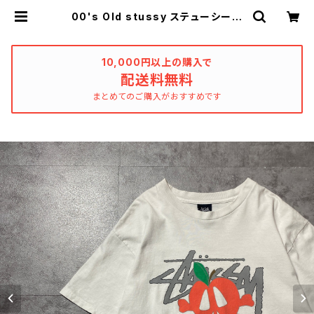
00's Old stussy ステューシー
アップル×スカル ニューヨークカル
チャーグラフィック プリント ホワ
イト 白 Tシャツ | used_clothin
g_katharsis
10,000円以上の購入で
配送料無料
まとめてのご購入がおすすめです