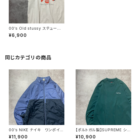
00's Old stussy ステューシ
ー アップル×スカル ニューヨ
¥6,900
ークカルチャーグラフィック プ
リント ホワイト 白 Tシャツ
同じカテゴリの商品
00's NIKE ナイキ ワンポイン
【ポルトガル製】SUPREME シュ
ト ラベルロゴ バイカラー
プリーム 刺繍ワンポイント
¥11,900
¥10,900
中綿 ナイロンジャケット
グリーン Tシャツ ロンT