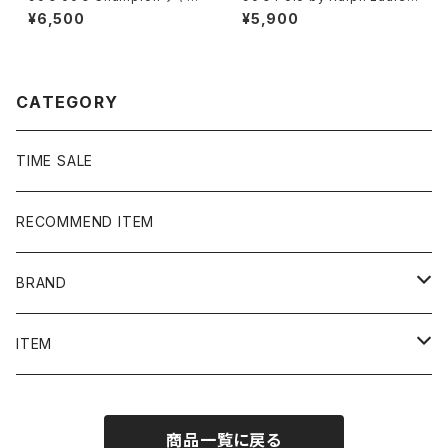
ピオン 刺繍ロゴ ラインリ
ポロバイラルフローレン 刺繍
¥6,500
¥5,900
ブ ベージュ スウェット トレ
ワンポイント ポニー ブラッ
ーナー
ク 黒 Tシャツ ポロシャツ
CATEGORY
TIME SALE
RECOMMEND ITEM
BRAND
NIKE
ITEM
stussy
Long Sleeve Tee
商品一覧に戻る