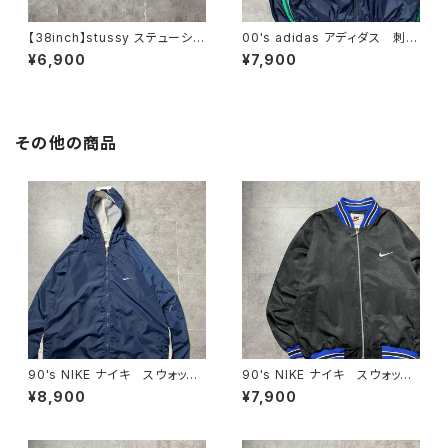
【38inch】stussy ステューシ
00's adidas アディダス 刺繍
ー ジッパーフライ SSリン
ワンポイント パフォーマンスロ
¥6,900
¥7,900
ク 刺繍ロゴ ネイビー クロ
ゴ ノーカラー ネイビー ナ
ップド丈 ワークパンツ
イロンジャケット
その他の商品
90's NIKE ナイキ スウォッシ
90's NIKE ナイキ スウォッシ
ュ 両面刺繍 ネイビー フー
ュ 刺繍ワンポイント バック刺
¥8,900
¥7,900
ド ナイロンジャケット
繍 ラインリブ ブラック×ネイ
ビー ナイロンジャケット