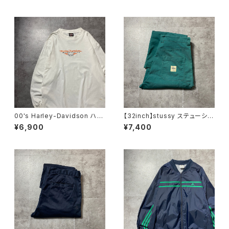
00's Harley-Davidson ハー
【32inch】stussy ステューシ
レーダビッドソン スカル セン
ー ジッパーフライ グリー
¥6,900
¥7,400
ター刺繍ロゴ ホワイト 白
ン ダブルニー ワークパンツ
Tシャツ ロンT