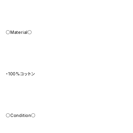
○Material○
・100%コットン
○Condition○