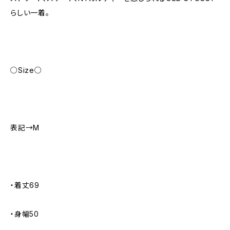
らしい一着。
○Size○
表記→M
・着丈69
・身幅50