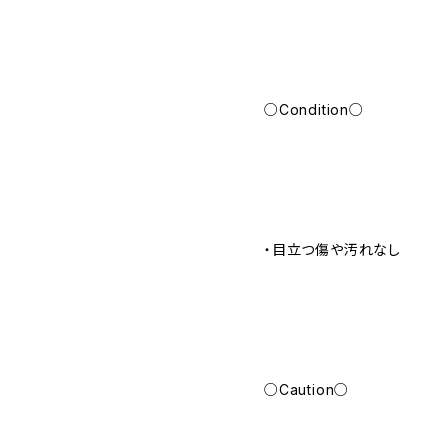
○Condition○
・目立つ傷や汚れなし
○Caution○