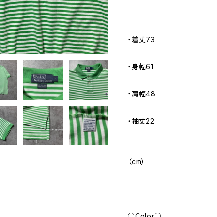
・着丈73
・身幅61
・肩幅48
・袖丈22
（cm）
○Color○