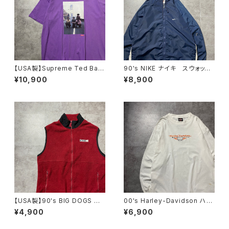
【USA製】Supreme Ted Bafa
90's NIKE ナイキ スウォッシ
loukos “1970s Kids Photo
ュ 両面刺繍 ネイビー フー
¥10,900
¥8,900
シュプリーム グラフィック フ
ド ナイロンジャケット
ォトプリント パープル 紫 T
シャツ
【USA製】90's BIG DOGS 希
00's Harley-Davidson ハー
少POLAR DOGSタグ ビッグ
レーダビッドソン スカル セン
¥4,900
¥6,900
ドッグス ワンポイント ラベル
ター刺繍ロゴ ホワイト 白
ロゴ XLサイズ レッド 赤
Tシャツ ロンT