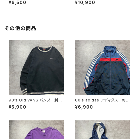
ランド 刺繍ワンポイント グレ
プリーム 刺繍ワンポイント
¥6,500
¥10,900
ー フリースベスト
グリーン Tシャツ ロンT
その他の商品
90's Old VANS バンズ 刺繍
00's adidas アディダス 刺繍
ワンポイント ラインリブ ヘビ
ワンポイント バックプリント
¥5,900
¥6,900
ーオンス ブラック 黒 スウェ
サイドストライプ マルチカラ
ット トレーナー
ー ジャージ トラックジャケッ
ト