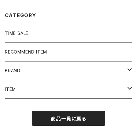
フリースベスト
CATEGORY
TIME SALE
RECOMMEND ITEM
BRAND
NIKE
ITEM
stussy
Long Sleeve Tee
商品一覧に戻る
Supreme
Tee