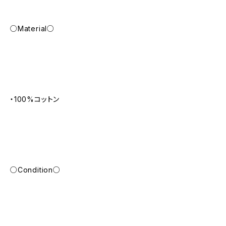
○Material○
・100%コットン
○Condition○