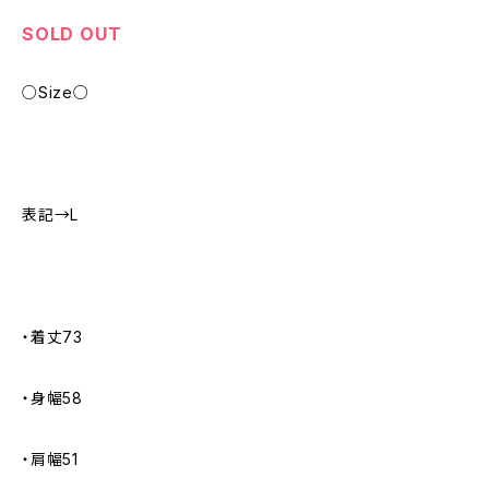
SOLD OUT
○Size○
表記→L
・着丈73
・身幅58
・肩幅51