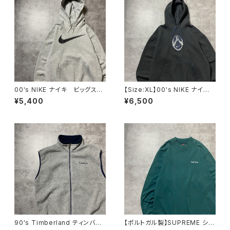
00's NIKE ナイキ ビッグスウ
【Size:XL】00's NIKE ナイ
ォッシュ プリント グレー ス
キ スウォッシュセンター刺繍×
¥5,400
¥6,500
ウェット パーカー フーディ
ワッペン ブラック 黒 スウェ
ット パーカー フーディ
90's Timberland ティンバー
【ポルトガル製】SUPREME シュ