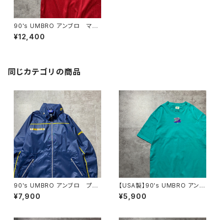
90's UMBRO アンブロ マン
チェスターユナイテッド イング
¥12,400
ランドプレミアリーグ ハーフジ
ップ SHARP サイドロゴ ユ
ニフォーム ゲームシャツ サッ
カーシャツ
同じカテゴリの商品
90's UMBRO アンブロ プリ
【USA製】90's UMBRO アンブ
ント ミドル丈 フード格納
ロ センター刺繍ロゴ ターコ
¥7,900
¥5,900
ネイビー ナイロンジャケット
イズブルー シングルステッチ
Tシャツ