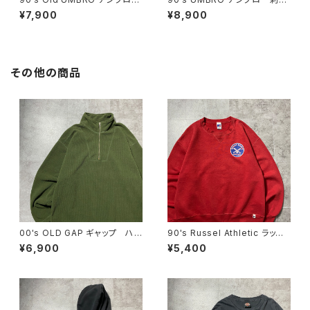
刺繍ロゴ サイドロゴテープ
ロゴ サイドロゴテープ ジャ
¥7,900
¥8,900
ラインリブ ジャージ トラック
ージ トラックジャケット
ジャケット
その他の商品
00's OLD GAP ギャップ ハ
90's Russel Athletic ラッセ
ーフジップ コーデュロイ グリ
ルアスレチック ローカルベー
¥6,900
¥5,400
ーン フリーススウェット トレ
スボールチーム プリント 前V
ーナー
メキシコ製 レッド 赤 スウェ
ット パーカー