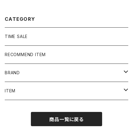
ウェット パーカー
CATEGORY
TIME SALE
RECOMMEND ITEM
BRAND
NIKE
ITEM
stussy
Long Sleeve Tee
商品一覧に戻る
Supreme
Tee