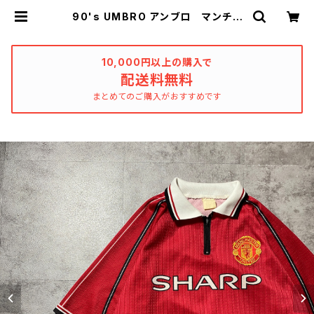
90's UMBRO アンブロ マンチェ
スターユナイテッド イングランドプ
レミアリーグ ハーフジップ SHAR
P サイドロゴ ユニフォーム ゲーム
シャツ サッカーシャツ | used_clo
10,000円以上の購入で
thing_katharsis
配送料無料
まとめてのご購入がおすすめです