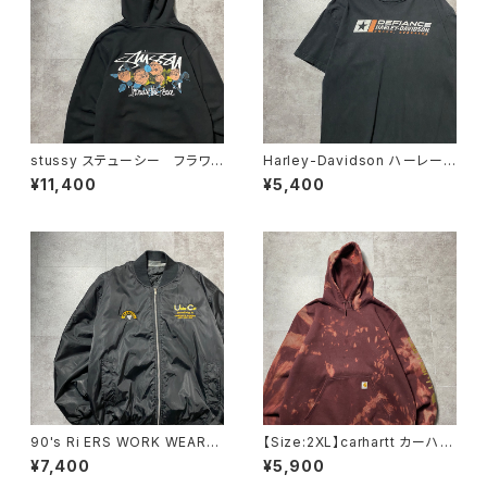
stussy ステューシー フラワ
Harley-Davidson ハーレーダ
ーグラフィック バックプリン
ビッドソン ロゴプリント メキ
¥11,400
¥5,400
ト ブラック 黒 スウェット
シコ製 ブラック 黒 Tシャツ
パーカー フーディ
90's Ri ERS WORK WEAR
【Size:2XL】carhartt カーハー
刺繍企業ロゴ ブラック 黒
ト ルーズフィット ラベルロ
¥7,400
¥5,900
中綿 ma-1ジャケット
ゴ ワインレッド ボルドー ス