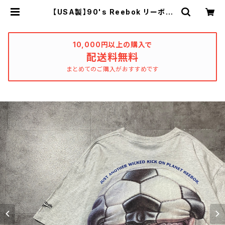
【USA製】90's Reebok リーボッ
ク “I LIKE THIS GAME” サッカ
ーボール モンスター バックプリン
ト シングルステッチ グレー Tシ
ャツ | used_clothing_katharsi
10,000円以上の購入で
s
配送料無料
まとめてのご購入がおすすめです