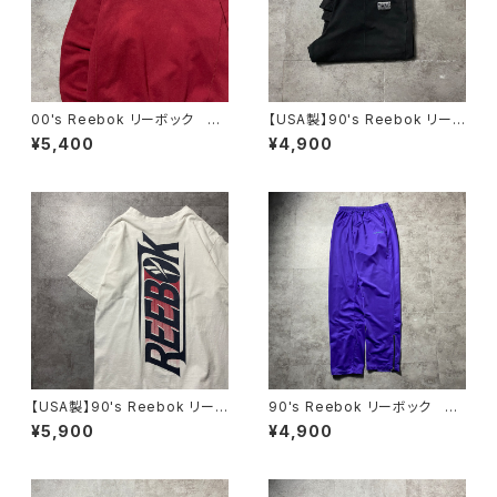
00's Reebok リーボック 刺
【USA製】90's Reebok リー
繍ワンポイント 前V ワインレッ
ボック ベクターロゴ ラベ
¥5,400
¥4,900
ド スウェット トレーナー
ル ブラック 薄手 スウェット
パンツ
【USA製】90's Reebok リー
90's Reebok リーボック 刺
ボック バックプリント シング
繍ベクターロゴ パープル ジ
¥5,900
¥4,900
ルステッチ ホワイト 白 Tシ
ャージ トラックパンツ
ャツ