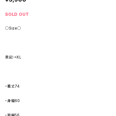
SOLD OUT
○Size○
表記→XL
・着丈74
・身幅60
・肩幅56