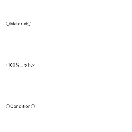
○Material○
・100%コットン
○Condition○