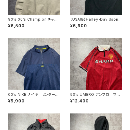
90's 00's Champion チャン
【USA製】Harley-Davidson
ピオン 刺繍ロゴ ラインリ
ハーレーダビッドソン 両面プリ
¥6,500
¥6,900
ブ ベージュ スウェット トレ
ント イーグル ブラック 黒
ーナー
Tシャツ
00's NIKE ナイキ センタース
90's UMBRO アンブロ マン
ウォッシュ 刺繍ロゴ ハーフ
チェスターユナイテッド イング
¥5,900
¥12,400
ジップ ネイビー Tシャツ
ランドプレミアリーグ ハーフジ
ポロシャツ
ップ SHARP サイドロゴ ユ
ニフォーム ゲームシャツ サッ
カーシャツ