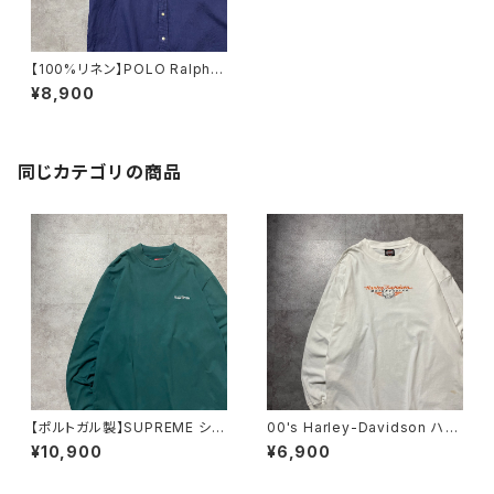
【100%リネン】POLO Ralph L
auren ポロラルフローレン 刺
¥8,900
繍ワンポイント ポニー ネイ
ビー ボタンダウン リネンシ
ャツ
同じカテゴリの商品
【ポルトガル製】SUPREME シュ
00's Harley-Davidson ハー
プリーム 刺繍ワンポイント
レーダビッドソン スカル セン
¥10,900
¥6,900
グリーン Tシャツ ロンT
ター刺繍ロゴ ホワイト 白
Tシャツ ロンT