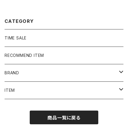
ル 紫 Tシャツ ポロシャツ
ツ ハーフパンツ
CATEGORY
TIME SALE
RECOMMEND ITEM
BRAND
NIKE
ITEM
stussy
Long Sleeve Tee
商品一覧に戻る
Supreme
Tee