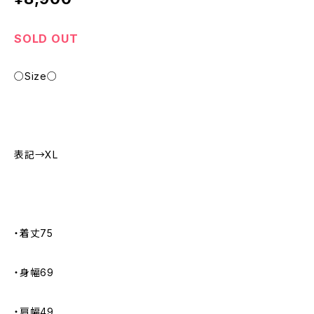
SOLD OUT
○Size○
表記→XL
・着丈75
・身幅69
・肩幅49