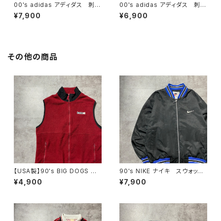
00's adidas アディダス 刺繍
00's adidas アディダス 刺繍
ワンポイント パフォーマンスロ
ワンポイント バックプリント
¥7,900
¥6,900
ゴ ノーカラー ネイビー ナ
サイドストライプ マルチカラ
イロンジャケット
ー ジャージ トラックジャケッ
ト
その他の商品
【USA製】90's BIG DOGS 希
90's NIKE ナイキ スウォッシ
少POLAR DOGSタグ ビッグ
ュ 刺繍ワンポイント バック刺
¥4,900
¥7,900
ドッグス ワンポイント ラベル
繍 ラインリブ ブラック×ネイ
ロゴ XLサイズ レッド 赤
ビー ナイロンジャケット
フリースベスト