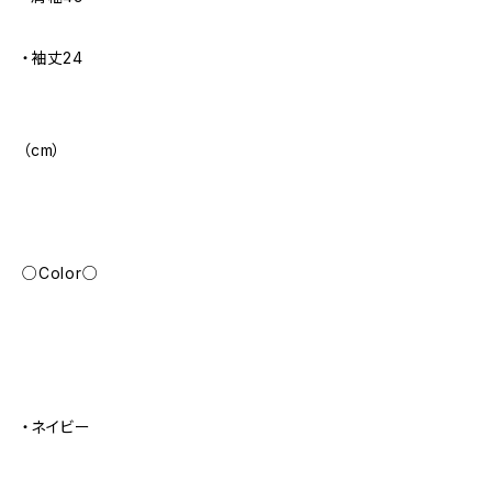
・袖丈24
（cm）
○Color○
・ネイビー