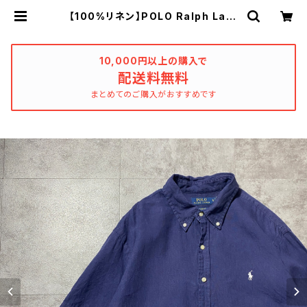
【100%リネン】POLO Ralph Laur
en ポロラルフローレン 刺繍ワンポ
イント ポニー ネイビー ボタンダ
ウン リネンシャツ | used_clothi
ng_katharsis
10,000円以上の購入で
配送料無料
まとめてのご購入がおすすめです