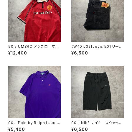
90's UMBRO アンブロ マン
【W40 L32】Levis 501 リーバ
チェスターユナイテッド イング
イス ボタンフライ ストレー
¥12,400
¥6,500
ランドプレミアリーグ ハーフジ
ト ブラックデニム ジーンズ
ップ SHARP サイドロゴ ユ
ニフォーム ゲームシャツ サッ
カーシャツ
90's Polo by Ralph Lauren
00's NIKE ナイキ スウォッシ
ポロバイラルフローレン 刺繍
ュ 刺繍ロゴ クロップド丈
¥5,400
¥6,500
ワンポイント ポニー パープ
ブラック 黒 ナイロンショー