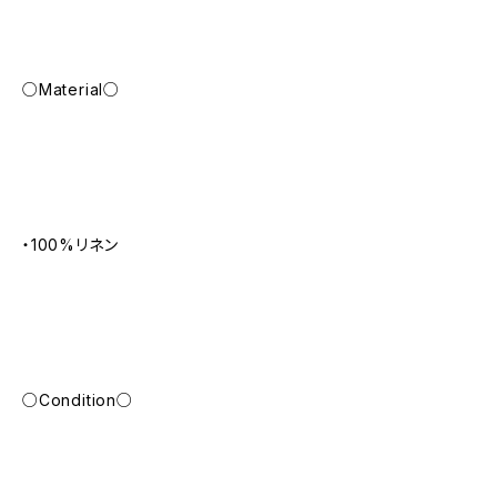
○Material○
・100%リネン
○Condition○