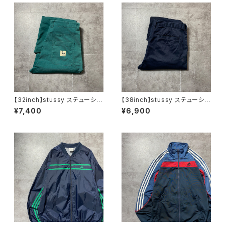
【32inch】stussy ステューシ
【38inch】stussy ステューシ
ー ジッパーフライ グリー
ー ジッパーフライ SSリン
¥7,400
¥6,900
ン ダブルニー ワークパンツ
ク 刺繍ロゴ ネイビー クロ
ップド丈 ワークパンツ