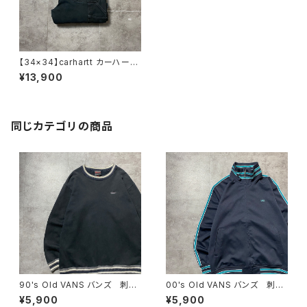
【34×34】carhartt カーハー
ト ダブルニー ジッパーフラ
¥13,900
イ ペンキ飛び ブラック ペ
インターパンツ ワークパンツ
同じカテゴリの商品
90's Old VANS バンズ 刺繍
00's Old VANS バンズ 刺繍
ワンポイント ラインリブ ヘビ
ワンポイント ラインリブ ネイ
¥5,900
¥5,900
ーオンス ブラック 黒 スウェ
ビー ジャージ トラックジャケ