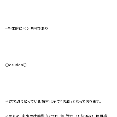
・全体的にペンキ飛びあり
○caution○
当店で取り扱っている商材は全て『古着』となっております。
そのため、多少の状態難（ほつれ、傷、汚れ、リブの伸び、使用感、