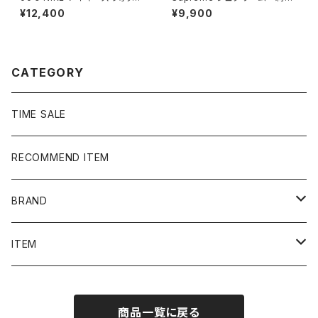
ュ 刺繍ワンポイント フード
ワンポイント ブラウン Tシャ
¥12,400
¥9,900
刺繍 ドローコード ブラッ
ツ
ク 黒 中綿 ナイロンジャケ
ット
CATEGORY
TIME SALE
RECOMMEND ITEM
BRAND
NIKE
ITEM
stussy
Long Sleeve Tee
商品一覧に戻る