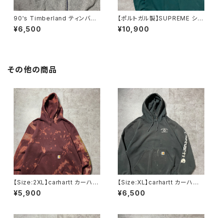
90's Timberland ティンバー
【ポルトガル製】SUPREME シュ
ランド 刺繍ワンポイント グレ
プリーム 刺繍ワンポイント
¥6,500
¥10,900
ー フリースベスト
グリーン Tシャツ ロンT
その他の商品
【Size:2XL】carhartt カーハー
【Size:XL】carhartt カーハー
ト ルーズフィット ラベルロ
ト 刺繍企業ロゴ アームプリ
¥5,900
¥6,500
ゴ ワインレッド ボルドー ス
ント グッドダメージ ダークグ
ウェット パーカー
レー スウェット パーカー