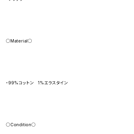
○Material○
・99%コットン 1%エラスタイン
○Condition○