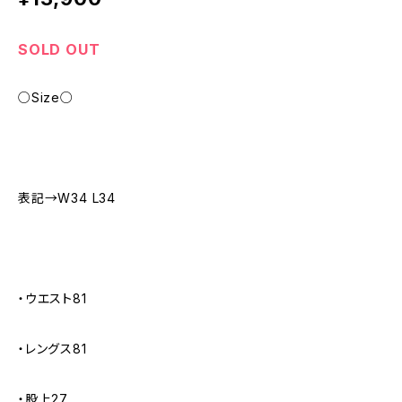
SOLD OUT
○Size○
表記→W34 L34
・ウエスト81
・レングス81
・股上27