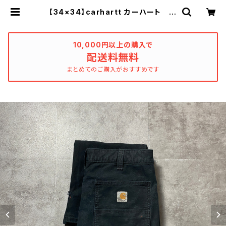
【34×34】carhartt カーハート ダ
ブルニー ジッパーフライ ペンキ飛
び ブラック ペインターパンツ ワ
ークパンツ | used_clothing_kat
harsis
10,000円以上の購入で
配送料無料
まとめてのご購入がおすすめです