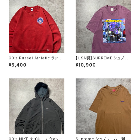
90's Russel Athletic ラッセ
【USA製】SUPREME シュプリ
ルアスレチック ローカルベー
ーム サイケデリック アートグ
¥5,400
¥10,900
スボールチーム プリント 前V
ラフィック プリント パープ
メキシコ製 レッド 赤 スウェ
ル Tシャツ
ット パーカー
00's NIKE ナイキ スウォッシ
Supreme シュプリーム 刺繍