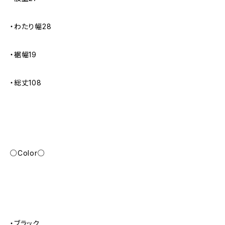
・わたり幅28
・裾幅19
・総丈108
○Color○
・ブラック