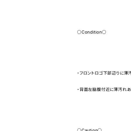
○Condition○
・フロントロゴ下部辺りに薄
・背面左脇腹付近に薄汚れあ
○Caution○