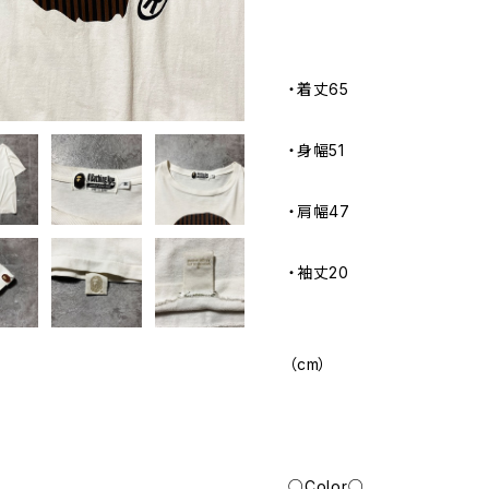
・着丈65
・身幅51
・肩幅47
・袖丈20
（cm）
○Color○