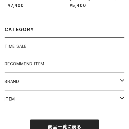
刺繍企業ロゴ ブラック 黒
キ スウォッシュ 刺繍ワンポイ
¥7,400
¥5,400
中綿 ma-1ジャケット
ント グレー フルジップ スウ
ェット ジップパーカー フーデ
ィ
CATEGORY
TIME SALE
RECOMMEND ITEM
BRAND
NIKE
ITEM
stussy
Long Sleeve Tee
商品一覧に戻る