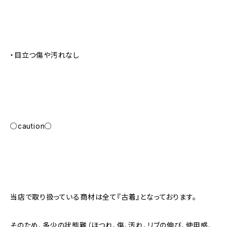
・目立つ傷や汚れなし
○caution○
当店で取り扱っている商材は全て『古着』となっております。
そのため、多少の状態難（ほつれ、傷、汚れ、リブの伸び、使用感、