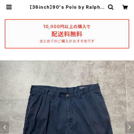
【36inch】90's Polo by Ralph L
auren ポロバイラルフローレン ポ
ロチノ ジッパーフライ 2タック
ネイビー チノショーツ | used_clo
thing_katharsis
10,000円以上の購入で
配送料無料
まとめてのご購入がおすすめです