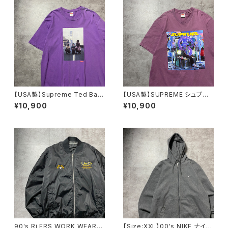
【USA製】Supreme Ted Bafa
【USA製】SUPREME シュプリ
loukos “1970s Kids Photo
ーム サイケデリック アートグ
¥10,900
¥10,900
シュプリーム グラフィック フ
ラフィック プリント パープ
ォトプリント パープル 紫 T
ル Tシャツ
シャツ
90's Ri ERS WORK WEAR
【Size:XXL】00's NIKE ナイ