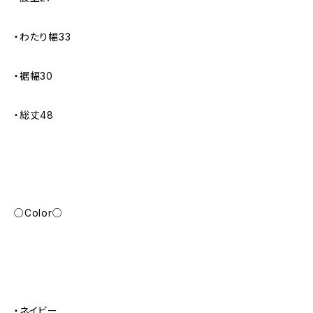
・わたり幅33
・裾幅30
・総丈48
○Color○
・ネイビー