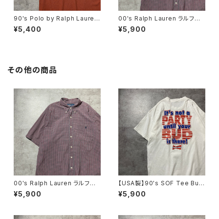
90's Polo by Ralph Lauren
00's Ralph Lauren ラルフロ
ポロバイラルフローレン 刺繍
ーレン 刺繍ロゴ ポニー チ
¥5,400
¥5,900
ワンポイント ポニー ブラウ
ェック総柄 半袖 ボタンダウ
ン Tシャツ ポロシャツ
ンシャツ
その他の商品
00's Ralph Lauren ラルフロ
【USA製】90's SOF Tee Bud
ーレン 刺繍ロゴ ポニー チ
weiser バドワイザー バック
¥5,900
¥5,900
ェック総柄 半袖 ボタンダウ
プリント 飲料企業系 シング
ンシャツ
ルステッチ ホワイト 白 Tシ
ャツ