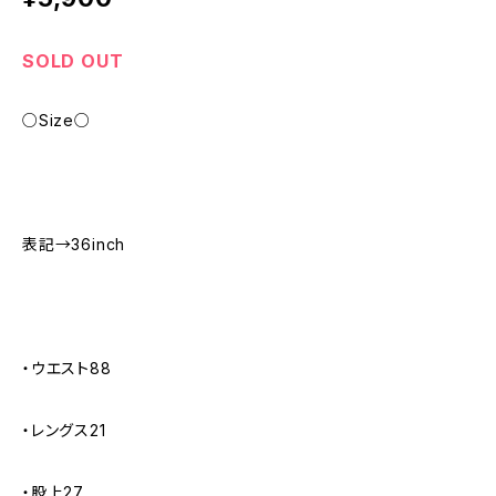
SOLD OUT
○Size○
表記→36inch
・ウエスト88
・レングス21
・股上27