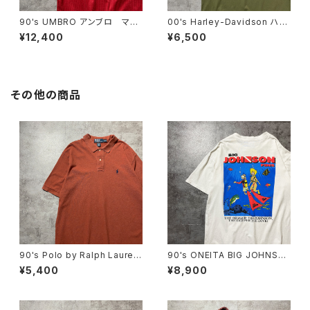
90's UMBRO アンブロ マン
00's Harley-Davidson ハー
チェスターユナイテッド イング
レーダビッドソン 両面プリン
¥12,400
¥6,500
ランドプレミアリーグ ハーフジ
ト イーグル コピーライト200
ップ SHARP サイドロゴ ユ
6 カーキグリーン Tシャツ
ニフォーム ゲームシャツ サッ
カーシャツ
その他の商品
90's Polo by Ralph Lauren
90's ONEITA BIG JOHNSO
ポロバイラルフローレン 刺繍
N FINS ダイビング バックプリ
¥5,400
¥8,900
ワンポイント ポニー ブラウ
ント スラング シングルステッ
ン Tシャツ ポロシャツ
チ ホワイト 白 Tシャツ