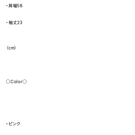
・肩幅58
・袖丈23
（cm）
○Color○
・ピンク