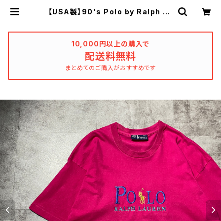
【USA製】90's Polo by Ralph La
uren boot leg ポロバイラルフロー
レン ブート 刺繍ロゴ ピンク シ
ングルステッチ Tシャツ | used_cl
othing_katharsis
10,000円以上の購入で
配送料無料
まとめてのご購入がおすすめです