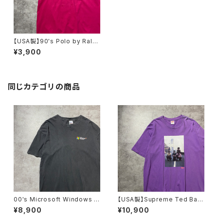
【USA製】90's Polo by Ralp
h Lauren boot leg ポロバイ
¥3,900
ラルフローレン ブート 刺繍ロ
ゴ ピンク シングルステッチ
Tシャツ
同じカテゴリの商品
00's Microsoft Windows マ
【USA製】Supreme Ted Bafa
イクロソフト ウィンドウズ ワ
loukos “1970s Kids Photo
¥8,900
¥10,900
ンポイント プリント GILDAN
シュプリーム グラフィック フ