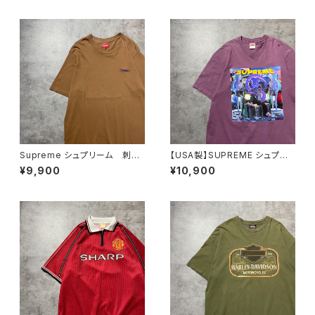
ボディ 企業系 ブラック
ォトプリント パープル 紫 T
黒 Tシャツ
シャツ
Supreme シュプリーム 刺繍
【USA製】SUPREME シュプリ
ワンポイント ブラウン Tシャ
ーム サイケデリック アートグ
¥9,900
¥10,900
ツ
ラフィック プリント パープ
ル Tシャツ