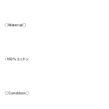
○Material○
・100%コットン
○Condition○