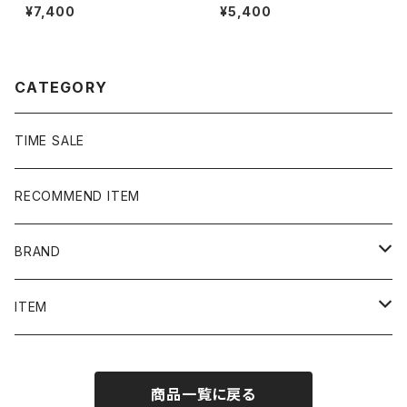
ー ジッパーフライ SSリン
ルアスレチック ローカルベー
¥7,400
¥5,400
ク 刺繍ロゴ ネイビー クロ
スボールチーム プリント 前V
ップド丈 ワークパンツ
メキシコ製 レッド 赤 スウェ
ット パーカー
CATEGORY
TIME SALE
RECOMMEND ITEM
BRAND
NIKE
ITEM
stussy
Long Sleeve Tee
商品一覧に戻る