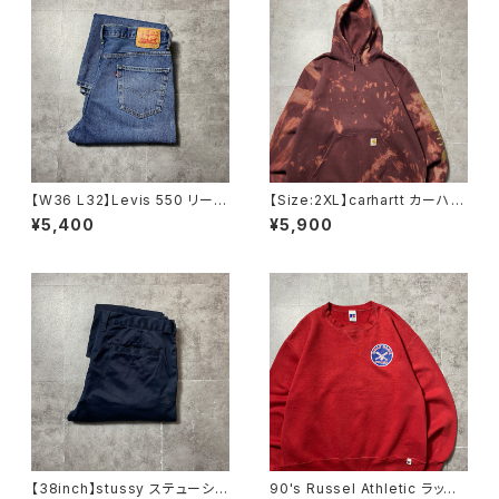
【W36 L32】Levis 550 リーバ
【Size:2XL】carhartt カーハー
イス ジッパーフライ バギ
ト ルーズフィット ラベルロ
¥5,400
¥5,900
ー テーパード 140周年 デ
ゴ ワインレッド ボルドー ス
ニムパンツ ジーンズ
ウェット パーカー
【38inch】stussy ステューシ
90's Russel Athletic ラッセ