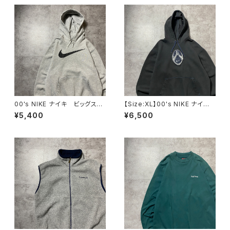
00's NIKE ナイキ ビッグスウ
【Size:XL】00's NIKE ナイ
ォッシュ プリント グレー ス
キ スウォッシュセンター刺繍×
¥5,400
¥6,500
ウェット パーカー フーディ
ワッペン ブラック 黒 スウェ
ット パーカー フーディ