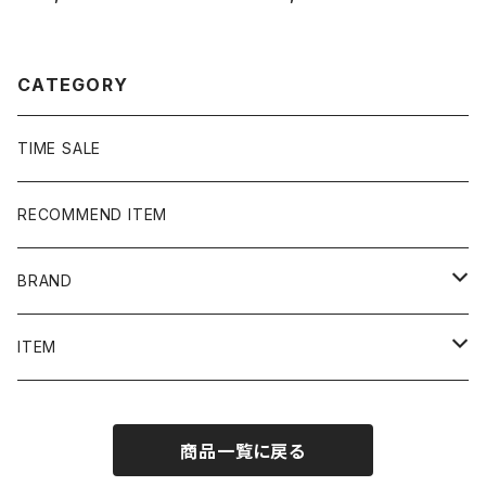
中綿 ナイロンジャケット
刺繍 ドローコード ブラッ
ク 黒 中綿 ナイロンジャケ
ット
CATEGORY
TIME SALE
RECOMMEND ITEM
BRAND
NIKE
ITEM
stussy
Long Sleeve Tee
商品一覧に戻る
Supreme
Tee