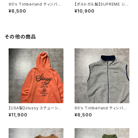
90's Timberland ティンバー
【ポルトガル製】SUPREME シュ
ランド 刺繍ワンポイント グレ
プリーム 刺繍ワンポイント
¥6,500
¥10,900
ー フリースベスト
グリーン Tシャツ ロンT
その他の商品
【USA製】stussy ステューシ
90's Timberland ティンバー
ー ワールドツアー バックプリ
ランド 刺繍ワンポイント グレ
¥11,900
¥6,500
ント オレンジ スウェット パ
ー フリースベスト
ーカー フーディ