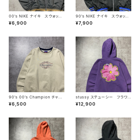
00's NIKE ナイキ スウォッシ
90's NIKE ナイキ スウォッシ
ュ 刺繍ワンポイント ラインリ
ュ 刺繍ワンポイント バック刺
¥6,900
¥7,900
ブ グレー 薄手 ナイロンジ
繍 ラインリブ ブラック×ネイ
ャケット
ビー ナイロンジャケット
90's 00's Champion チャン
stussy ステューシー フラワ
ピオン 刺繍ロゴ ラインリ
ー グラフィック バックプリン
¥6,500
¥12,900
ブ ベージュ スウェット トレ
ト パープル スウェット パー
ーナー
カー フーディ