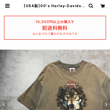
【USA製】00's Harley-Davidson
ハーレーダビッドソン 狼 オオカミ
グラフィック プリント グッドフェー
ド&ダメージ ブラウン Tシャツ | u
sed_clothing_katharsis
10,000円以上の購入で
配送料無料
まとめてのご購入がおすすめです