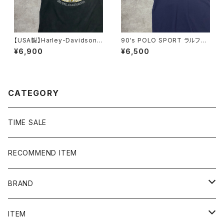
【USA製】Harley-Davidson
90's POLO SPORT ラルフロ
ハーレーダビッドソン 両面プリ
ーレン ポロスポーツ ハーフ
¥6,900
¥6,500
ント イーグル ブラック 黒
ジップ 刺繍ワンポイント 鹿
Tシャツ
の子 ネイビー Tシャツ ポ
ロシャツ
CATEGORY
TIME SALE
RECOMMEND ITEM
BRAND
NIKE
ITEM