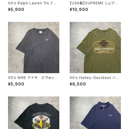
00's Ralph Lauren ラルフロ
【USA製】SUPREME シュプリ
ーレン 刺繍ロゴ ポニー チ
ーム サイケデリック アートグ
¥5,900
¥10,900
ェック総柄 半袖 ボタンダウ
ラフィック プリント パープ
ンシャツ
ル Tシャツ
00's NIKE ナイキ スウォッシ
00's Harley-Davidson ハー
ュ 刺繍ワンポイント チャコ
レーダビッドソン 両面プリン
¥5,900
¥6,500
ールグレー Tシャツ
ト イーグル コピーライト200
6 カーキグリーン Tシャツ