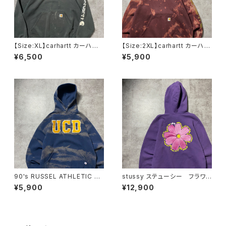
【Size:XL】carhartt カーハー
【Size:2XL】carhartt カーハー
ト 刺繍企業ロゴ アームプリ
ト ルーズフィット ラベルロ
¥6,500
¥5,900
ント グッドダメージ ダークグ
ゴ ワインレッド ボルドー ス
レー スウェット パーカー
ウェット パーカー
90's RUSSEL ATHLETIC ラ
stussy ステューシー フラワ
ッセルアスレチック UCD ワッ
ー グラフィック バックプリン
¥5,900
¥12,900
ペンロゴ ブリーチ加工 スウ
ト パープル スウェット パー
ェット パーカー
カー フーディ