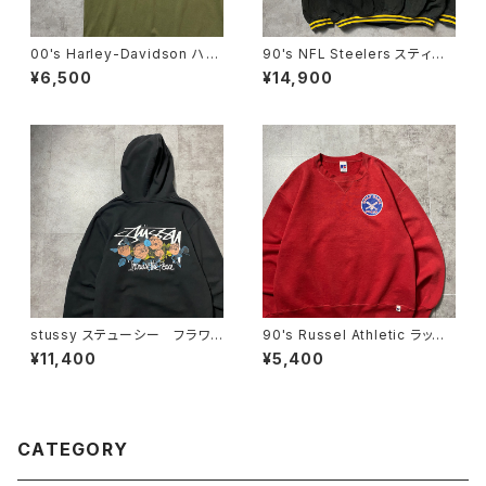
00's Harley-Davidson ハー
90's NFL Steelers スティー
レーダビッドソン 両面プリン
ラーズ バックロゴ ラインリ
¥6,500
¥14,900
ト イーグル コピーライト200
ブ スタジャン レザージャケッ
6 カーキグリーン Tシャツ
ト
stussy ステューシー フラワ
90's Russel Athletic ラッセ
ーグラフィック バックプリン
ルアスレチック ローカルベー
¥11,400
¥5,400
ト ブラック 黒 スウェット
スボールチーム プリント 前V
パーカー フーディ
メキシコ製 レッド 赤 スウェ
ット パーカー
CATEGORY