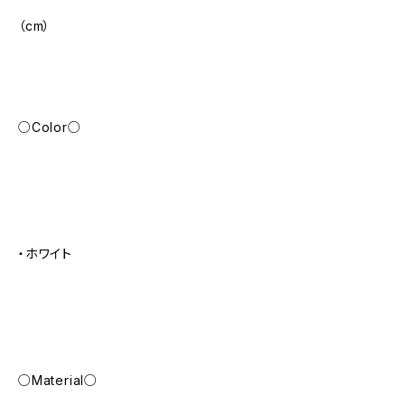
（cm）
○Color○
・ホワイト
○Material○