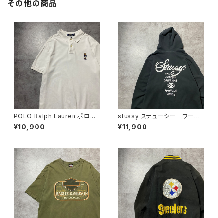
その他の商品
POLO Ralph Lauren ポロラ
stussy ステューシー ワール
ルフローレン ポロベア 刺繍
ドツアー バックプリント フル
¥10,900
¥11,900
ワンポイント ホワイト 白 T
ジップ パーカー スウェット
シャツ ポロシャツ
フーディ