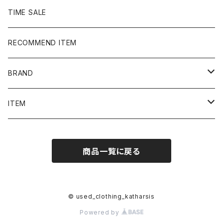
TIME SALE
RECOMMEND ITEM
BRAND
NIKE
ITEM
stussy
Long Sleeve Tee
商品一覧に戻る
Supreme
Tee
Ralph Lauren/Polo Sport
Rugger shirt
© used_clothing_katharsis
Powered by