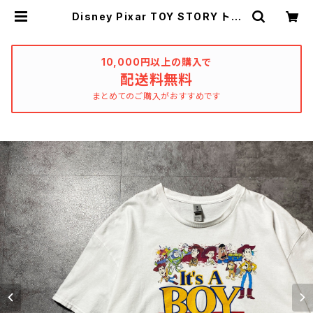
Disney Pixar TOY STORY トイ
ストーリー プリント GILDANボデ
ィ ホワイト 白 Tシャツ | used_
clothing_katharsis
10,000円以上の購入で
配送料無料
まとめてのご購入がおすすめです