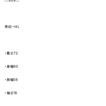
○Size○
表記→XL
・着丈72
・身幅60
・肩幅56
・袖丈18