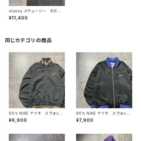
stussy ステューシー 8ボー
ル ビリヤード グラフィック
¥11,400
バックプリント フェード加工
ダークグレー Tシャツ
同じカテゴリの商品
00's NIKE ナイキ スウォッシ
90's NIKE ナイキ スウォッシ
ュ 刺繍ワンポイント ラインリ
ュ 刺繍ワンポイント バック刺
¥6,900
¥7,900
ブ グレー 薄手 ナイロンジ
繍 ラインリブ ブラック×ネイ
ャケット
ビー ナイロンジャケット