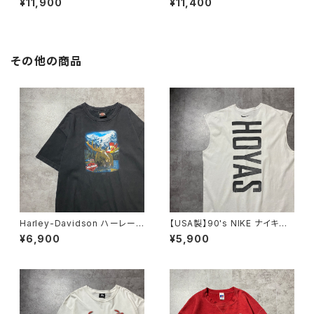
¥11,900
¥11,400
ント オレンジ スウェット パ
ト ブラック 黒 スウェット
ーカー フーディ
パーカー フーディ
その他の商品
Harley-Davidson ハーレーダ
【USA製】90's NIKE ナイキ
ビッドソン ヘラジカ プリン
Georgetown Hoyas バックプ
¥6,900
¥5,900
ト コピーライト2016 ブラッ
リント ホワイト 白 ノースリ
ク 黒 Tシャツ
ーブ タンクトップ Tシャツ