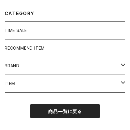
CATEGORY
TIME SALE
RECOMMEND ITEM
BRAND
NIKE
ITEM
stussy
Long Sleeve Tee
商品一覧に戻る
Supreme
Tee