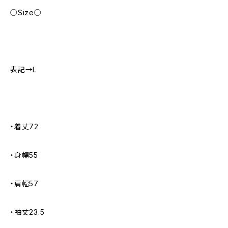
○Size○
表記→L
・着丈72
・身幅55
・肩幅57
・袖丈23.5