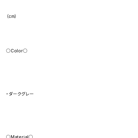
（cm）
○Color○
・ダークグレー
○Material○