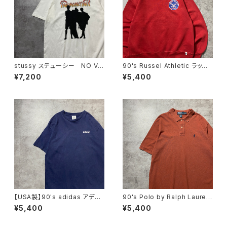
stussy ステューシー NO VA
90's Russel Athletic ラッセ
CATION INN グラフィック プ
ルアスレチック ローカルベー
¥7,200
¥5,400
リント ホワイト 白 Tシャツ
スボールチーム プリント 前V
メキシコ製 レッド 赤 スウェ
ット パーカー
【USA製】90's adidas アディ
90's Polo by Ralph Lauren
ダス 刺繍ワンポイント ネイ
ポロバイラルフローレン 刺繍
¥5,400
¥5,400
ビー ヘビーオンス Tシャツ
ワンポイント ポニー ブラウ
ン Tシャツ ポロシャツ