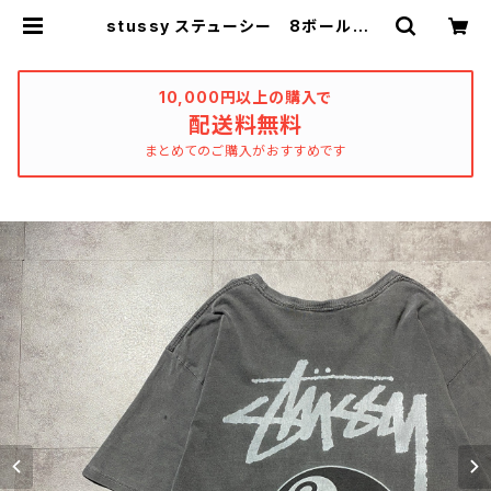
stussy ステューシー 8ボール ビ
リヤード グラフィック バックプリ
ント フェード加工 ダークグレー
Tシャツ | used_clothing_katha
rsis
10,000円以上の購入で
配送料無料
まとめてのご購入がおすすめです