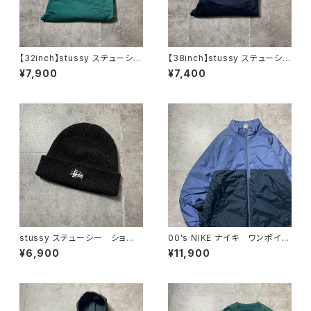
【32inch】stussy ステューシ
【38inch】stussy ステューシ
ー ジッパーフライ グリー
ー ジッパーフライ SSリン
¥7,900
¥7,400
ン ダブルニー ワークパンツ
ク 刺繍ロゴ ネイビー クロ
ップド丈 ワークパンツ
stussy ステューシー ショー
00's NIKE ナイキ ワンポイン
ンフォント 刺繍ロゴ アクリル
ト ラベルロゴ バイカラー
¥6,900
¥11,900
100% ブラック 黒 ニット
中綿 ナイロンジャケット
帽 ニットキャップ ビーニー