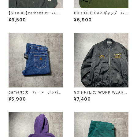
【Size:XL】carhartt カーハー
00's OLD GAP ギャップ ハ
ト 刺繍企業ロゴ アームプリ
ーフジップ コーデュロイ グリ
¥6,500
¥6,900
ント グッドダメージ ダークグ
ーン フリーススウェット トレ
レー スウェット パーカー
ーナー
carhartt カーハート ジッパー
90's Ri ERS WORK WEAR
フライ 裏地ブランケット付き
刺繍企業ロゴ ブラック 黒
¥5,900
¥7,400
レザーパッチ 濃紺 デニムパ
中綿 ma-1ジャケット
ンツ ジーンズ