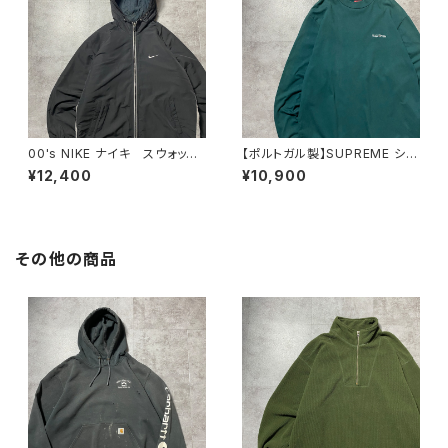
00's NIKE ナイキ スウォッシ
【ポルトガル製】SUPREME シュ
ュ 刺繍ワンポイント フード
プリーム 刺繍ワンポイント
¥12,400
¥10,900
刺繍 ドローコード ブラッ
グリーン Tシャツ ロンT
ク 黒 中綿 ナイロンジャケ
ット00's NIKE ナイキ スウォッ
シュ 刺繍ワンポイント フード
刺繍 ブラック 黒 中綿 ナ
その他の商品
イロンジャケット