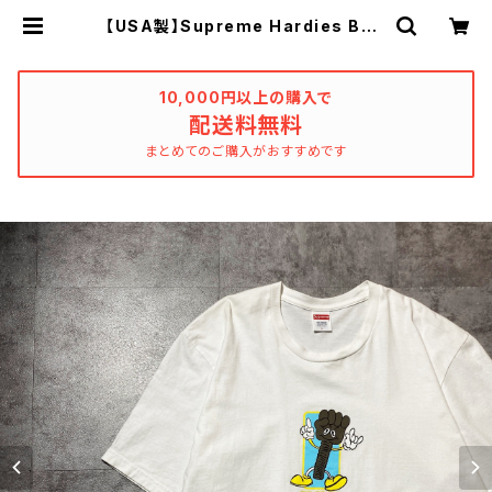
【USA製】Supreme Hardies Bolt
シュプリーム グラフィック プリン
ト ホワイト 白 Tシャツ | used_
clothing_katharsis
10,000円以上の購入で
配送料無料
まとめてのご購入がおすすめです