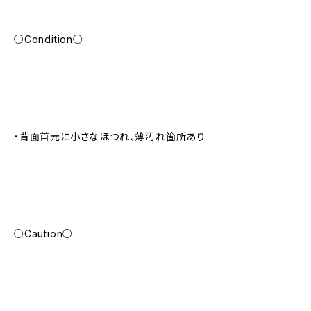
○Condition○
・背面首元に小さなほつれ、薄汚れ箇所あり
○Caution○