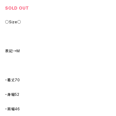
SOLD OUT
○Size○
表記→M
・着丈70
・身幅52
・肩幅46