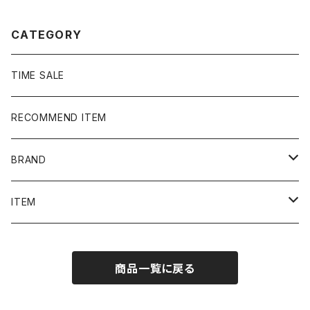
ット
CATEGORY
TIME SALE
RECOMMEND ITEM
BRAND
NIKE
ITEM
stussy
Long Sleeve Tee
商品一覧に戻る
Supreme
Tee