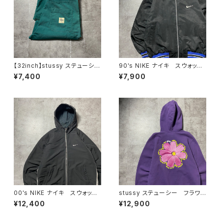
【32inch】stussy ステューシ
90's NIKE ナイキ スウォッシ
ー ジッパーフライ グリー
ュ 刺繍ワンポイント バック刺
¥7,400
¥7,900
ン ダブルニー ワークパンツ
繍 ラインリブ ブラック×ネイ
ビー ナイロンジャケット
00's NIKE ナイキ スウォッシ
stussy ステューシー フラワ
ュ 刺繍ワンポイント フード
ー グラフィック バックプリン
¥12,400
¥12,900
刺繍 ドローコード ブラッ
ト パープル スウェット パー
ク 黒 中綿 ナイロンジャケ
カー フーディ