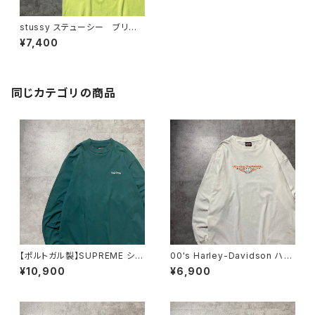
stussy ステューシー ブリザ
ードフラワー アートグラフィッ
¥7,400
ク バックプリント ネオングリ
ーン Tシャツ
同じカテゴリの商品
【ポルトガル製】SUPREME シュ
00's Harley-Davidson ハー
プリーム 刺繍ワンポイント
レーダビッドソン スカル セン
¥10,900
¥6,900
グリーン Tシャツ ロンT
ター刺繍ロゴ ホワイト 白
Tシャツ ロンT