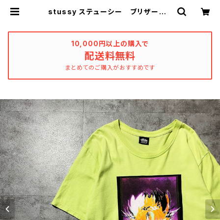
stussy ステューシー ブリザードフ
ラワー アートグラフィック バック
プリント ネオングリーン Tシャツ |
used_clothing_katharsis
10,000円以上の購入で
配送料無料
まとめてのご購入がおすすめです