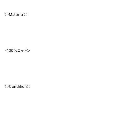
○Material○
・100%コットン
○Condition○