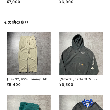
ワンポイント パフォーマンスロ
ワンポイント バックプリント
¥7,900
¥6,900
ゴ ノーカラー ネイビー ナ
サイドストライプ マルチカラ
イロンジャケット
ー ジャージ トラックジャケッ
ト
その他の商品
【34×32】90's Tommy Hilfi
【Size:XL】carhartt カーハー
ger トミーヒルフィガー ジッパ
ト 刺繍企業ロゴ アームプリ
¥5,400
¥6,500
ーフライ 2タック ベージュ
ント グッドダメージ ダークグ
ポリエステル スラックス
レー スウェット パーカー