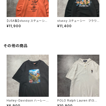
【USA製】stussy ステューシ
stussy ステューシー フラワ
ー ワールドツアー バックプリ
ーグラフィック バックプリン
¥11,900
¥11,400
ント オレンジ スウェット パ
ト ブラック 黒 スウェット
ーカー フーディ
パーカー フーディ
その他の商品
Harley-Davidson ハーレーダ
POLO Ralph Lauren ポロラ
ビッドソン ヘラジカ プリン
ルフローレン ポロベア 刺繍
¥6,900
¥10,900