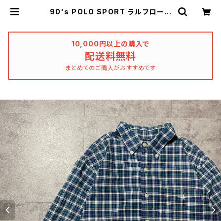
90's POLO SPORT ラルフローレ
ン ポロスポーツ 刺繍ロゴ 胸ポ
ケット チェック総柄 半袖 ボタン
ダウンシャツ | used_clothing_ka
tharsis
10,000円以上の購入で
配送料無料
まとめてのご購入がおすすめです