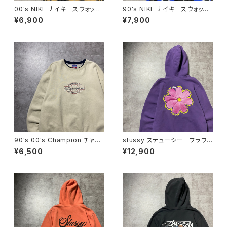
00's NIKE ナイキ スウォッシ
90's NIKE ナイキ スウォッシ
ュ 刺繍ワンポイント ラインリ
ュ 刺繍ワンポイント バック刺
¥6,900
¥7,900
ブ グレー 薄手 ナイロンジ
繍 ラインリブ ブラック×ネイ
ャケット
ビー ナイロンジャケット
90's 00's Champion チャン
stussy ステューシー フラワ
ピオン 刺繍ロゴ ラインリ
ー グラフィック バックプリン
¥6,500
¥12,900
ブ ベージュ スウェット トレ
ト パープル スウェット パー
ーナー
カー フーディ