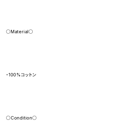
○Material○
・100%コットン
○Condition○