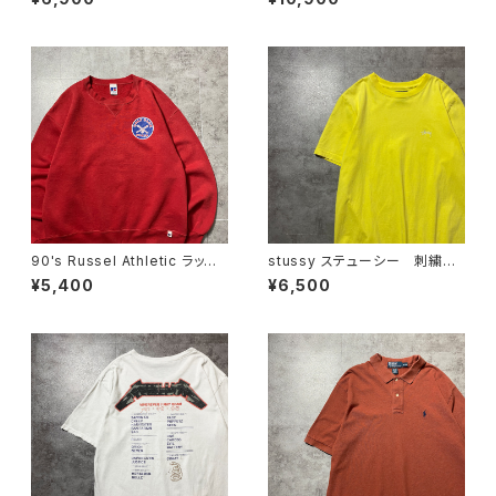
ト コピーライト2016 ブラッ
ワンポイント ホワイト 白 T
ク 黒 Tシャツ
シャツ ポロシャツ
90's Russel Athletic ラッセ
stussy ステューシー 刺繍ワ
ルアスレチック ローカルベー
ンポイント ストックロゴ イエ
¥5,400
¥6,500
スボールチーム プリント 前V
ロー Tシャツ
メキシコ製 レッド 赤 スウェ
ット パーカー