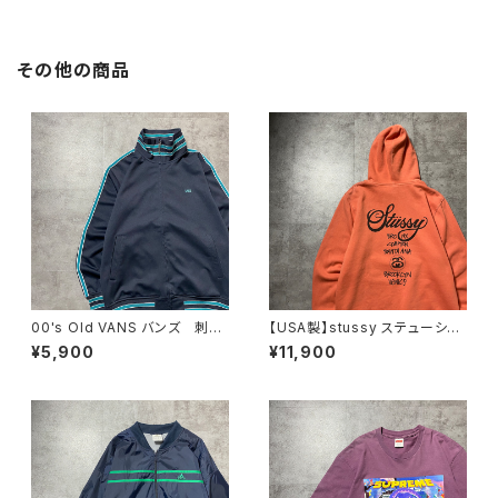
イロンジャケット
ー ジャージ トラックジャケッ
ト
その他の商品
00's Old VANS バンズ 刺繍
【USA製】stussy ステューシ
ワンポイント ラインリブ ネイ
ー ワールドツアー バックプリ
¥5,900
¥11,900
ビー ジャージ トラックジャケ
ント オレンジ スウェット パ
ット
ーカー フーディ