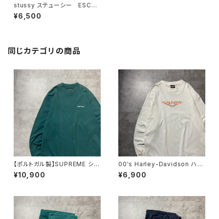
stussy ステューシー ESC
グラフィック ワンポイント ロ
¥6,500
ゴプリント ブラック 黒 Tシ
ャツ
同じカテゴリの商品
【ポルトガル製】SUPREME シュ
00's Harley-Davidson ハー
プリーム 刺繍ワンポイント
レーダビッドソン スカル セン
¥10,900
¥6,900
グリーン Tシャツ ロンT
ター刺繍ロゴ ホワイト 白
Tシャツ ロンT