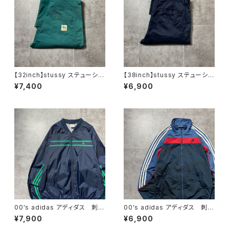
【32inch】stussy ステューシ
【38inch】stussy ステューシ
ー ジッパーフライ グリー
ー ジッパーフライ SSリン
¥7,400
¥6,900
ン ダブルニー ワークパンツ
ク 刺繍ロゴ ネイビー クロ
ップド丈 ワークパンツ
00's adidas アディダス 刺繍
00's adidas アディダス 刺繍
ワンポイント パフォーマンスロ
ワンポイント バックプリント
¥7,900
¥6,900
ゴ ノーカラー ネイビー ナ
サイドストライプ マルチカラ