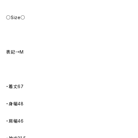
○Size○
表記→M
・着丈67
・身幅48
・肩幅46