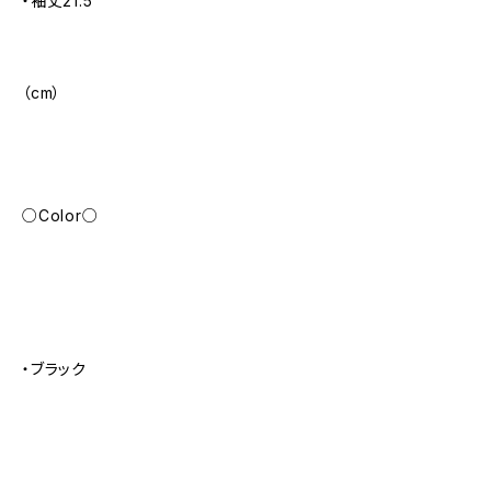
・袖丈21.5
（cm）
○Color○
・ブラック