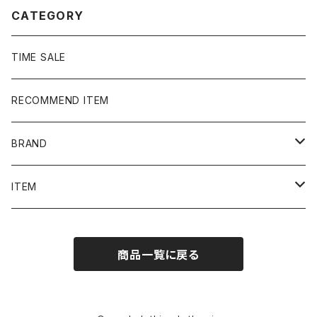
CATEGORY
TIME SALE
RECOMMEND ITEM
BRAND
NIKE
ITEM
stussy
Long Sleeve Tee
商品一覧に戻る
Supreme
Tee
Ralph Lauren/Polo Sport
Rugger shirt