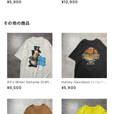
ッセルアスレチック UCD ワッ
ー グラフィック バックプリン
¥5,900
¥12,900
ペンロゴ ブリーチ加工 スウ
ト パープル スウェット パー
ェット パーカー
カー フーディ
その他の商品
90's Miller Genuine Draft
Harley-Davidson ハーレーダ
フルーツオブザルームボディ
ビッドソン サンセット×船 バ
¥6,500
¥5,900
バックプリント シングルステッ
ックプリント ブラック 黒 T
チ ホワイト 白 Tシャツ
シャツ