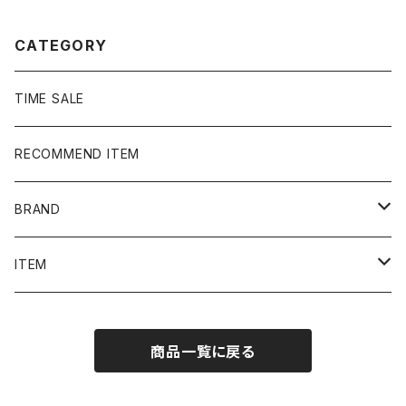
CATEGORY
TIME SALE
RECOMMEND ITEM
BRAND
NIKE
ITEM
stussy
Long Sleeve Tee
商品一覧に戻る
Supreme
Tee