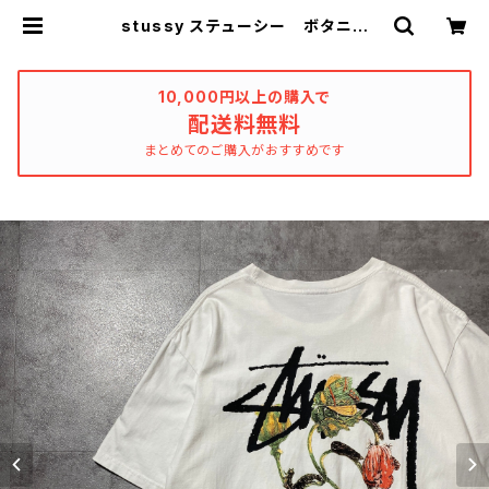
stussy ステューシー ボタニカ
ル グラフィック バックプリント
ホワイト 白 Tシャツ | used_clo
thing_katharsis
10,000円以上の購入で
配送料無料
まとめてのご購入がおすすめです