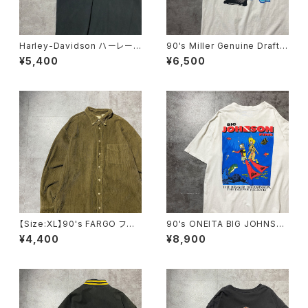
Harley-Davidson ハーレーダ
90's Miller Genuine Draft
ビッドソン ロゴプリント メキ
フルーツオブザルームボディ
¥5,400
¥6,500
シコ製 ブラック 黒 Tシャツ
バックプリント シングルステッ
チ ホワイト 白 Tシャツ
【Size:XL】90's FARGO ファ
90's ONEITA BIG JOHNSO
ーゴ コーデュロイ生地 胸ポ
N FINS ダイビング バックプリ
¥4,400
¥8,900
ケット ブラウン ボタンダウン
ント スラング シングルステッ
シャツ
チ ホワイト 白 Tシャツ