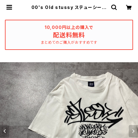
00's Old stussy ステューシー
ワールドツアー アートグラフィッ
ク 両面プリント シングルステッ
チ ホワイト 白 Tシャツ | used_
clothing_katharsis
10,000円以上の購入で
配送料無料
まとめてのご購入がおすすめです