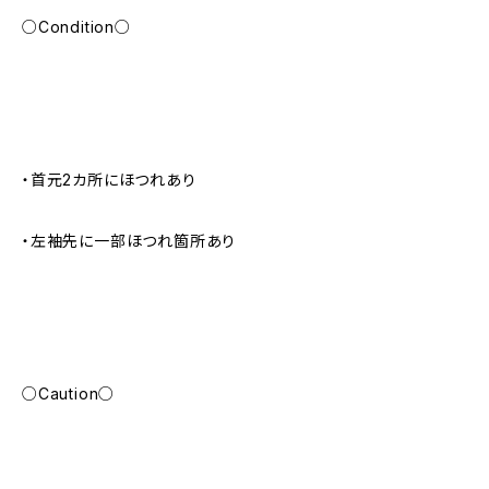
○Condition○
・首元2カ所にほつれあり
・左袖先に一部ほつれ箇所あり
○Caution○