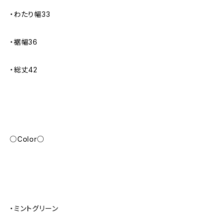
・わたり幅33
・裾幅36
・総丈42
○Color○
・ミントグリーン