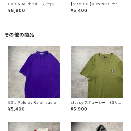
00's NIKE ナイキ スウォッシ
【Size:XXL】00's NIKE ナイ
ュ 刺繍ワンポイント ラインリ
キ スウォッシュ 刺繍ワンポイ
¥6,900
¥5,400
ブ グレー 薄手 ナイロンジ
ント グレー フルジップ スウ
ャケット
ェット ジップパーカー フーデ
ィ
その他の商品
90's Polo by Ralph Lauren
stussy ステューシー SSリン
ポロバイラルフローレン 刺繍
ク ワンポイント ロゴプリン
¥5,400
¥5,900
ワンポイント ポニー パープ
ト カーキグリーン Tシャツ
ル 紫 Tシャツ ポロシャツ