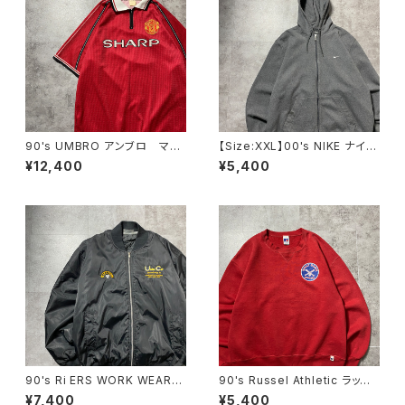
90's UMBRO アンブロ マン
【Size:XXL】00's NIKE ナイ
チェスターユナイテッド イング
キ スウォッシュ 刺繍ワンポイ
¥12,400
¥5,400
ランドプレミアリーグ ハーフジ
ント グレー フルジップ スウ
ップ SHARP サイドロゴ ユ
ェット ジップパーカー フーデ
ニフォーム ゲームシャツ サッ
ィ
カーシャツ
90's Ri ERS WORK WEAR
90's Russel Athletic ラッセ
刺繍企業ロゴ ブラック 黒
ルアスレチック ローカルベー
¥7,400
¥5,400