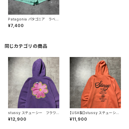
Patagonia パタゴニア ラベル
ロゴ ミントグリーン スウィム
¥7,400
パンツ ナイロンショーツ
同じカテゴリの商品
stussy ステューシー フラワ
【USA製】stussy ステューシ
ー グラフィック バックプリン
ー ワールドツアー バックプリ
¥12,900
¥11,900
ト パープル スウェット パー
ント オレンジ スウェット パ
カー フーディ
ーカー フーディ