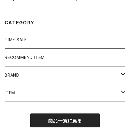
中綿 ma-1ジャケット
スボールチーム プリント 前V
メキシコ製 レッド 赤 スウェ
ット パーカー
CATEGORY
TIME SALE
RECOMMEND ITEM
BRAND
NIKE
ITEM
stussy
Long Sleeve Tee
商品一覧に戻る
Supreme
Tee