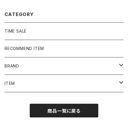
CATEGORY
TIME SALE
RECOMMEND ITEM
BRAND
NIKE
ITEM
stussy
Long Sleeve Tee
商品一覧に戻る
Supreme
Tee