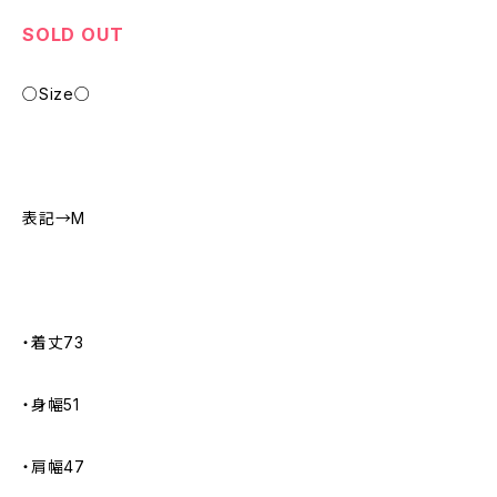
SOLD OUT
○Size○
表記→M
・着丈73
・身幅51
・肩幅47