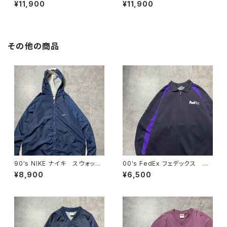
ー ワールドツアー バックプリ
ドツアー バックプリント フル
¥11,900
¥11,900
ント オレンジ スウェット パ
ジップ パーカー スウェット
ーカー フーディ
フーディ
その他の商品
90's NIKE ナイキ スウォッシ
00's FedEx フェデックス ハ
ュ 両面刺繍 ネイビー フー
ーフジップ ワンポイント プリ
¥8,900
¥6,500
ド ナイロンジャケット
ント スウェット トレーナー