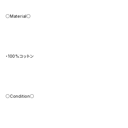
○Material○
・100%コットン
○Condition○