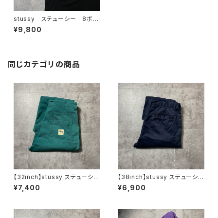
stussy ステューシー 8ボー
ル バックプリント ブラック
¥9,800
Tシャツ
同じカテゴリの商品
【32inch】stussy ステューシ
【38inch】stussy ステューシ
ー ジッパーフライ グリー
ー ジッパーフライ SSリン
¥7,400
¥6,900
ン ダブルニー ワークパンツ
ク 刺繍ロゴ ネイビー クロ
ップド丈 ワークパンツ