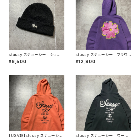
stussy ステューシー ショー
stussy ステューシー フラワ
ンフォント 刺繍ロゴ アクリル
ー グラフィック バックプリン
¥6,500
¥12,900
100% ブラック 黒 ニット
ト パープル スウェット パー
帽 ニットキャップ ビーニー
カー フーディ
【USA製】stussy ステューシ
stussy ステューシー ワール