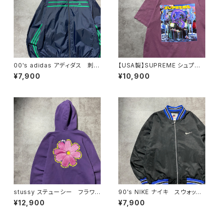
00's adidas アディダス 刺繍
【USA製】SUPREME シュプリ
ワンポイント パフォーマンスロ
ーム サイケデリック アートグ
¥7,900
¥10,900
ゴ ノーカラー ネイビー ナ
ラフィック プリント パープ
イロンジャケット
ル Tシャツ
stussy ステューシー フラワ
90's NIKE ナイキ スウォッシ
ー グラフィック バックプリン
ュ 刺繍ワンポイント バック刺
¥12,900
¥7,900
ト パープル スウェット パー
繍 ラインリブ ブラック×ネイ
カー フーディ
ビー ナイロンジャケット